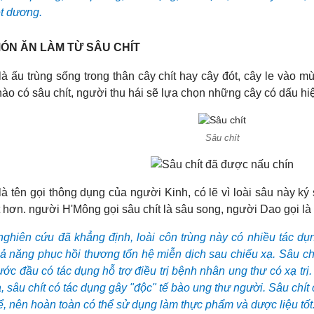
ệt dương.
ÓN ĂN LÀM TỪ SÂU CHÍT
 là ấu trùng sống trong thân cây chít hay cây đót, cây le vào
nào có sâu chít, người thu hái sẽ lựa chọn những cây có dấu hi
Sâu chít
là tên gọi thông dụng của người Kinh, có lẽ vì loài sâu này ký 
 hơn. người H'Mông gọi sâu chít là sâu song, người Dao gọi là 
nghiên cứu đã khẳng định, loài côn trùng này có nhiều tác dụ
hả năng phục hồi thương tổn hệ miễn dịch sau chiếu xạ. Sâu chí
ớc đầu có tác dụng hỗ trợ điều trị bệnh nhân ung thư có xạ trị.
à, sâu chít có tác dụng gây "độc" tế bào ung thư người. Sâu ch
ể, nên hoàn toàn có thể sử dụng làm thực phẩm và dược liệu tốt