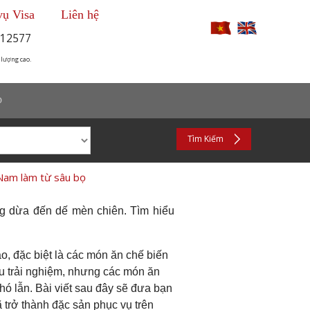
vụ Visa
Liên hệ
12577
 lượng cao.
p
Tìm Kiếm
Nam làm từ sâu bọ
ng dừa đến dế mèn chiên. Tìm hiểu
o, đặc biệt là các món ăn chế biến
ầu trải nghiệm, nhưng các món ăn
hó lẫn. Bài viết sau đây sẽ đưa bạn
 trở thành đặc sản phục vụ trên