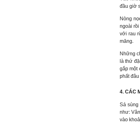
đầu giờ 
Nòng nọc
ngoài rồ
với rau 
măng.
Những ch
là thứ đ
gắp một 
phất đâu
4. CÁC 
Sá sùng 
như: Vân
vào khoản