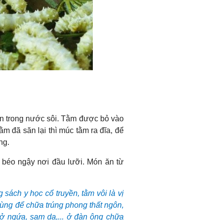
ần trong nước sôi. Tằm được bỏ vào
ằm đã săn lại thì múc tằm ra đĩa, để
ng.
éo ngậy nơi đầu lưỡi. Món ăn từ
 sách y học cổ truyền, tằm vôi là vị
 dùng để chữa trúng phong thất ngôn,
lở ngứa, sạm da,... ở đàn ông chữa