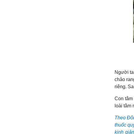
Người ta
chảo rang
riêng. Sa
Con tằm r
loài tằm 
Theo Đông
thuốc quý
kinh giả