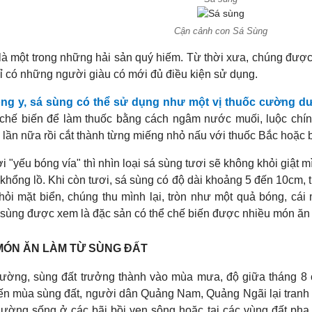
Cận cảnh con Sá Sùng
là một trong những hải sản quý hiếm. Từ thời xưa, chúng được 
ỉ có những người giàu có mới đủ điều kiện sử dụng.
ng y, sá sùng có thể sử dụng như một vị thuốc cường dư
chế biến để làm thuốc bằng cách ngâm nước muối, luộc chín, 
 lần nữa rồi cắt thành từng miếng nhỏ nấu với thuốc Bắc hoặc 
 "yếu bóng vía" thì nhìn loại sá sùng tươi sẽ không khỏi giật 
 khổng lồ. Khi còn tươi, sá sùng có độ dài khoảng 5 đến 10cm, 
khỏi mặt biển, chúng thu mình lại, tròn như một quả bóng, cá
sùng được xem là đặc sản có thể chế biến được nhiều món ă
MÓN ĂN LÀM TỪ SÙNG ĐẤT
ường, sùng đất trưởng thành vào mùa mưa, độ giữa tháng 8 c
n mùa sùng đất, người dân Quảng Nam, Quảng Ngãi lại tranh th
ường sống ở các bãi bồi ven sông hoặc tại các vùng đất pha 