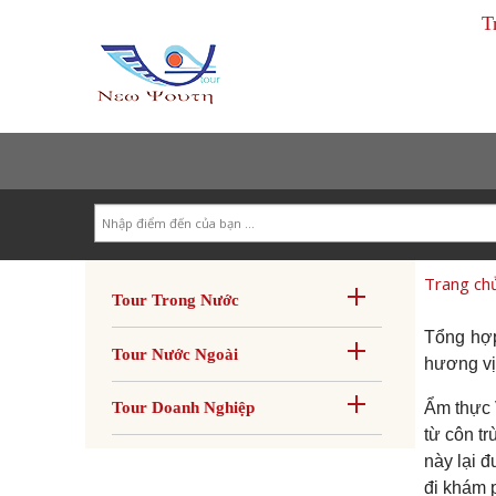
T
Search
Trang ch
Tour Trong Nước
Tổng hợp
Tour Nước Ngoài
hương vị 
Ẩm thực V
Tour Doanh Nghiệp
từ côn t
này lại đ
đi khám p