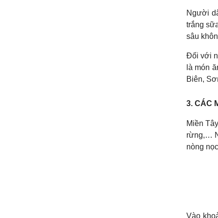
Người dâ
trắng sữ
sâu không
Đối với n
là món ă
Biên, Sơ
3. CÁC 
Miền Tây
rừng,… N
nòng nọc
Vào khoả