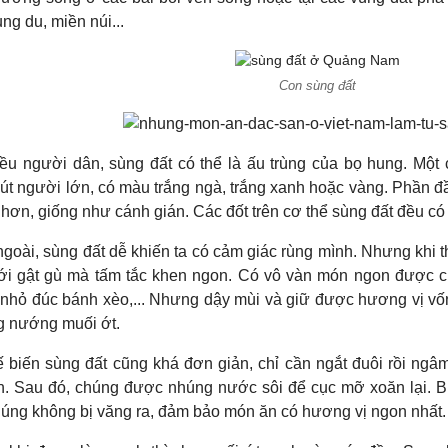
ung du, miền núi...
Con sùng đất
ều người dân, sùng đất có thể là ấu trùng của bọ hung. Một
 út người lớn, có màu trắng ngà, trắng xanh hoặc vàng. Phần 
hơn, giống như cánh gián. Các đốt trên cơ thể sùng đất đều có
ngoài, sùng đất dễ khiến ta có cảm giác rùng mình. Nhưng khi 
i gật gù mà tấm tắc khen ngon. Có vô vàn món ngon được ch
nhỏ đúc bánh xèo,... Nhưng dậy mùi và giữ được hương vị vốn
 nướng muối ớt.
 biến sùng đất cũng khá đơn giản, chỉ cần ngắt đuôi rồi ngâ
n. Sau đó, chúng được nhúng nước sôi để cục mỡ xoăn lại. 
húng không bị văng ra, đảm bảo món ăn có hương vị ngon nhất.