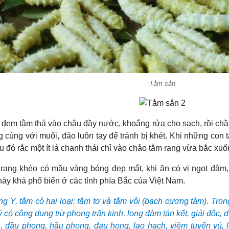
Tằm sắn
 đem tằm thả vào chậu đầy nước, khoắng rửa cho sạch, rồi ch
 cùng với muối, đảo luôn tay để tránh bị khét. Khi những con t
u đó rắc một ít lá chanh thái chỉ vào chảo tằm rang vừa bắc xuố
ang khéo có mầu vàng bóng đẹp mắt, khi ăn có vị ngọt đậm, b
này khá phổ biến ở các tỉnh phía Bắc của Việt Nam.
 Y, tằm có hai loại: tằm tơ và tằm vôi (bạch cương tàm). Trong
 có công dụng trừ phong trấn kinh, long đàm tán kết, giải độc,
n, đầu phong, hầu phong, đau họng, lao hạch, viêm tuyến vú, 