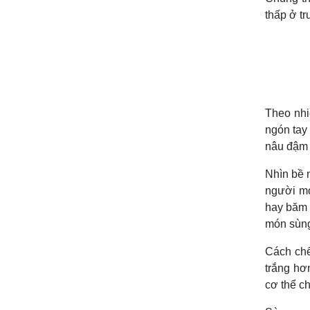
thấp ở tr
Theo nhi
ngón tay
nâu đậm 
Nhìn bề 
người mớ
hay băm 
món sùng
Cách chế
trắng hơ
cơ thể c