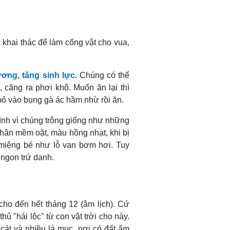
khai thác để làm cống vật cho vua,
ơng, tăng sinh lực
.
Chúng có thể
căng ra phơi khô. Muốn ăn lại thì
bỏ vào bụng gà ác hầm nhừ rồi ăn.
mình vì chúng trông giống như những
thân mềm oặt, màu hồng nhạt, khi bị
i miệng bé như lỗ van bơm hơi. Tuy
n ngon trứ danh.
ho đến hết tháng 12 (âm lịch). Cứ
ủ "hái lộc" từ con vật trời cho này.
cát và nhiều lá mục, nơi có đất ẩm