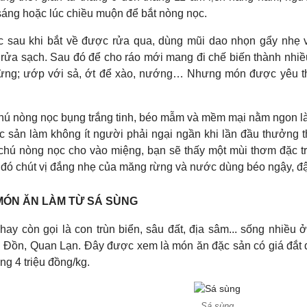
sáng hoặc lúc chiều muộn để bắt nòng nọc.
 sau khi bắt về được rửa qua, dùng mũi dao nhọn gẩy nhẹ và
i rửa sạch. Sau đó để cho ráo mới mang đi chế biến thành nh
rừng; ướp với sả, ớt để xào, nướng… Nhưng món được yêu th
ú nòng nọc bụng trắng tinh, béo mẫm và mềm mại nằm ngon làn
ặc sản làm không ít người phải ngại ngần khi lần đầu thưởng
chú nòng nọc cho vào miệng, bạn sẽ thấy một mùi thơm đặc t
 đó chút vị đắng nhẹ của măng rừng và nước dùng béo ngậy, đ
MÓN ĂN LÀM TỪ SÁ SÙNG
hay còn gọi là con trùn biển, sâu đất, địa sâm... sống nhiề
 Đồn, Quan Lạn. Đây được xem là món ăn đặc sản có giá đắt đ
g 4 triệu đồng/kg.
Sá sùng