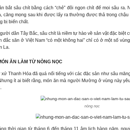
n bắt sâu chít bằng cách “chẻ” đôi ngọn chít để moi sâu ra. 
a, căng mọng sau khi được lấy ra thường được thả trong chậu
 bị biến chất.
gười dân Tây Bắc, sâu chít là niềm tự hào về sản vật đặc biệt 
n đắc săn ở Việt Nam “có một không hai” chỉ có ở một số vùn
n La.
MÓN ĂN LÀM TỪ NÒNG NỌC
 xứ Thanh Hóa đã quá nổi tiếng với các đặc sản như sâu măng 
hưng ít ai biết rằng, món ăn mà người Mường ở vùng này yêu 
.
nòng nọc
ng thời gian từ tháng 6 đến tháng 11 âm lịch hàng năm, ng