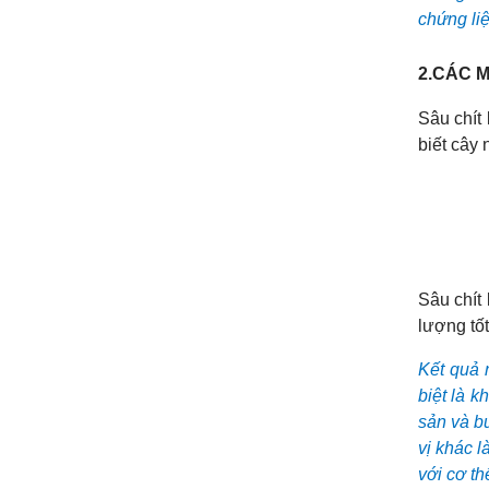
chứng li
2.CÁC M
Sâu chít
biết cây 
Sâu chít 
lượng tốt
Kết quả 
biệt là k
sản và bư
vị khác l
với cơ th