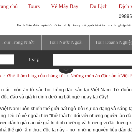
rang chủ
Tours
Vé Máy Bay
Du Lịch
Dịch 
09885
Thanh Niên Mới chuyên tổ chức tour du lịch trong nước, quốc tế và tour doanh nghiệp chất
Tour Trong Nước
Tour Nước Ngoài
Tour Doanh Nghiệ
Trong
ủ
Ghé thăm blog của chúng tôi
Những món ăn đặc sản ở Việt 
 các món ăn từ sâu bọ, trùng đặc sản tại Việt Nam: Từ đuô
độc đáo và giá trị dinh dưỡng bất ngờ ngay tại đây!
iệt Nam luôn khiến thế giới bất ngờ bởi sự đa dạng và sáng tạ
rùng. Dù có vẻ ngoài hơi "thử thách" đối với những người lần đ
ược đánh giá cao về giá trị dinh dưỡng và hương vị đặc trưng k
há thế giới ẩm thực độc lạ này – nơi những nguyên liệu dân dã