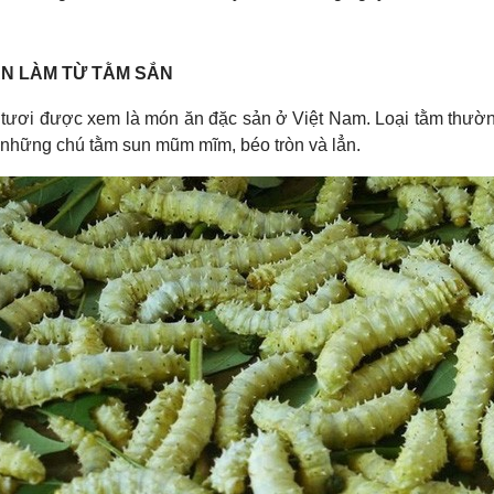
N LÀM TỪ TẰM SẮN
 tươi được xem là món ăn đặc sản ở Việt Nam. Loại tằm thư
những chú tằm sun mũm mĩm, béo tròn và lẳn.