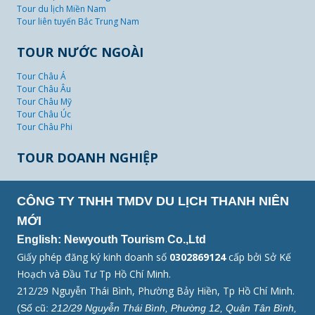
Tour du lịch Miền Nam
Tour liên tuyến Bắc Trung Nam
TOUR NƯỚC NGOÀI
Tour Châu Á
Tour Châu Âu
Tour Châu Mỹ
Tour Châu Úc
Tour Châu Phi
TOUR DOANH NGHIỆP
CÔNG TY TNHH TMDV DU LỊCH THANH NIÊN
MỚI
English: Newyouth Tourism Co.,Ltd
Giấy phép đăng ký kinh doanh số
0302869124
cấp bởi Sở Kế
Hoạch và Đầu Tư Tp Hồ Chí Minh.
212/29 Nguyễn Thái Bình, Phường Bảy Hiền, Tp Hồ Chí Minh.
(Số cũ:
212/29 Nguyễn Thái Bình, Phường 12, Quận Tân Bình,