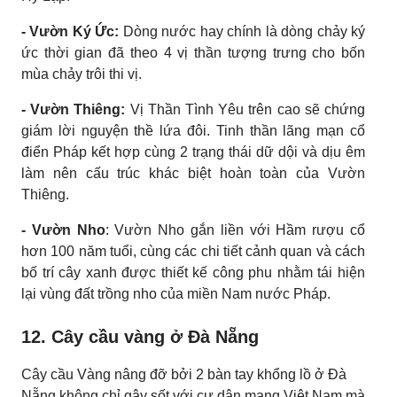
- Vườn Ký Ức:
Dòng nước hay chính là dòng chảy ký
ức thời gian đã theo 4 vị thần tượng trưng cho bốn
mùa chảy trôi thi vị.
- Vườn Thiêng:
Vị Thần Tình Yêu trên cao sẽ chứng
giám lời nguyện thề lứa đôi. Tinh thần lãng mạn cổ
điển Pháp kết hợp cùng 2 trạng thái dữ dội và dịu êm
làm nên cấu trúc khác biệt hoàn toàn của Vườn
Thiêng.
- Vườn Nho
: Vườn Nho gắn liền với Hầm rượu cổ
hơn 100 năm tuổi, cùng các chi tiết cảnh quan và cách
bố trí cây xanh được thiết kế công phu nhằm tái hiện
lại vùng đất trồng nho của miền Nam nước Pháp.
12. Cây cầu vàng ở Đà Nẵng
Cây cầu Vàng nâng đỡ bởi 2 bàn tay khổng lồ ở Đà
Nẵng không chỉ gây sốt với cư dân mạng Việt Nam mà