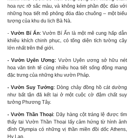
hoa rực rỡ sắc màu, và không kém phần độc đáo với
những họa tiết mô phỏng đóa đào chuông – một biểu
tượng của khu du lịch Bà Nà.
-
Vườn Bí Ẩn
: Vườn Bí Ẩn là một mê cung hấp dẫn
khiêu khích chinh phục, có tổng diện tích tường cây
lớn nhất trên thế giới.
- Vườn Uyên Ương:
Vườn Uyên ương sở hữu nét
hoa văn tinh tế cùng nhiều hoạ tiết sống động mang
đặc trưng của những khu vườn Pháp.
- Vườn Suy Tưởng
: Dòng chảy đồng hồ cát dường
như bất tận đã kết lại ở một cuộc cờ đậm chất suy
tưởng Phương Tây.
- Vườn Thần Thoại
: Dãy hàng cột tráng lệ được tìm
thấy tại Vườn Thần Thoại lấy cảm hứng từ hình ảnh
đỉnh Olympia có những vị thần miền đồi dốc Athens,
Hy Lạp.