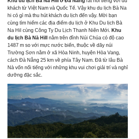
Khu du lịch Bà Nà Hill ở Đà Nẵng
rất nồi tiếng với du
khách từ Việt Nam và Quốc Tế. Vậy khu du lịch Bà Na
hi có gì mà thu hút khách du lịch đến vậy. Mời bạn
cùng tìm hiểm các địa điểm du lịch ở Khu Du lịch Bà
Na Hil cùng Công Ty Du Lịch Thanh Niên Mới.
Khu
du lịch Bà Nà Hill
nằm trên đỉnh Núi Chúa có độ cao
1487 m so với mực nước biển, thuộc về dãy núi
Trường Sơn nằm ở xã Hòa Ninh, huyện Hòa Vang,
cách Đà Nẵng 25 km về phía Tây Nam. Đã từ lâu Bà
Nà vốn nổi tiếng với những khu vui chơi giải trí và nghỉ
dưỡng đặc sắc.