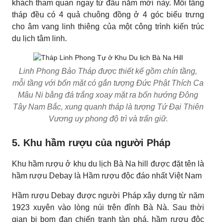
khách tham quan ngay từ đầu năm mới này. Mỗi tầng
tháp đều có 4 quả chuông đồng ở 4 góc biểu trưng
cho âm vang linh thiêng của một công trình kiến trúc
du lịch tâm linh.
Linh Phong Bảo Tháp được thiết kế gồm chín tầng,
mỗi tầng với bốn mặt có gắn tượng Đức Phật Thích Ca
Mâu Ni bằng đá trắng xoay mặt ra bốn hướng Đông
Tây Nam Bắc, xung quanh tháp là tượng Tứ Đại Thiên
Vương uy phong độ trì và trấn giữ.
5. Khu hầm rượu của người Pháp
Khu hầm rượu ở khu du lịch Bà Na hill được đặt tên là
hầm rượu Debay là Hầm rượu độc đáo nhất Việt Nam
Hầm rượu Debay được người Pháp xây dựng từ năm
1923 xuyên vào lòng núi trên đỉnh Bà Nà. Sau thời
gian bị bom đạn chiến tranh tàn phá, hầm rượu độc