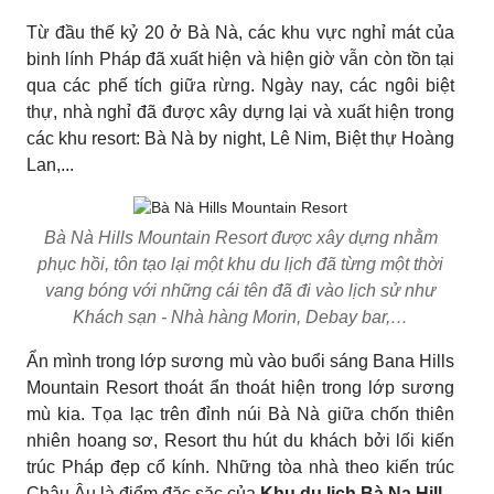
Từ đầu thế kỷ 20 ở Bà Nà, các khu vực nghỉ mát của
binh lính Pháp đã xuất hiện và hiện giờ vẫn còn tồn tại
qua các phế tích giữa rừng. Ngày nay, các ngôi biệt
thự, nhà nghỉ đã được xây dựng lại và xuất hiện trong
các khu resort: Bà Nà by night, Lê Nim, Biệt thự Hoàng
Lan,...
Bà Nà Hills Mountain Resort được xây dựng nhằm
phục hồi, tôn tạo lại một khu du lịch đã từng một thời
vang bóng với những cái tên đã đi vào lịch sử như
Khách sạn - Nhà hàng Morin, Debay bar,…
Ẩn mình trong lớp sương mù vào buổi sáng Bana Hills
Mountain Resort thoát ẩn thoát hiện trong lớp sương
mù kia. Tọa lạc trên đỉnh núi Bà Nà giữa chốn thiên
nhiên hoang sơ, Resort thu hút du khách bởi lối kiến
trúc Pháp đẹp cổ kính. Những tòa nhà theo kiến trúc
Châu Âu là điểm đặc săc của
Khu du lịch Bà Na Hill
.