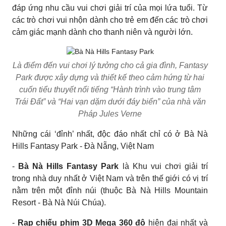
đáp ứng nhu cầu vui chơi giải trí của mọi lứa tuổi. Từ
các trò chơi vui nhộn dành cho trẻ em đến các trò chơi
cảm giác mạnh dành cho thanh niên và người lớn.
Là điểm đến vui chơi lý tưởng cho cả gia đình, Fantasy
Park được xây dựng và thiết kế theo cảm hứng từ hai
cuốn tiểu thuyết nổi tiếng “Hành trình vào trung tâm
Trái Đất” và “Hai vạn dặm dưới đáy biển” của nhà văn
Pháp Jules Verne
Những cái ‘đỉnh’ nhất, độc đáo nhất chỉ có ở Bà Nà
Hills Fantasy Park - Đà Nẵng, Việt Nam
-
Bà Nà Hills Fantasy Park
là Khu vui chơi giải trí
trong nhà duy nhất ở Việt Nam và trên thế giới có vị trí
nằm trên một đỉnh núi (thuộc Bà Nà Hills Mountain
Resort - Bà Nà Núi Chúa).
-
Rạp chiếu phim 3D Mega 360 độ
hiện đại nhất và