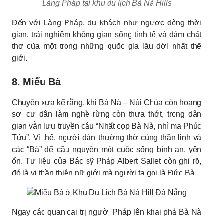
Làng Pháp tại khu du lịch Bà Nà Hills
Đến với Làng Pháp, du khách như ngược dòng thời
gian, trải nghiệm không gian sống tinh tế và đậm chất
thơ của một trong những quốc gia lâu đời nhất thế
giới.
8. Miếu Bà
Chuyện xưa kể rằng, khi Bà Nà – Núi Chúa còn hoang
sơ, cư dân làm nghề rừng còn thưa thớt, trong dân
gian vẫn lưu truyền câu “Nhất cọp Bà Nà, nhì ma Phúc
Tửu”. Vì thế, người dân thường thờ cúng thần linh và
các “Bà” để cầu nguyện một cuộc sống bình an, yên
ổn. Tư liệu của Bác sỹ Pháp Albert Sallet còn ghi rõ,
đó là vị thần thiện nữ giới mà người ta gọi là Đức Bà.
Ngay các quan cai trị người Pháp lên khai phá Bà Nà