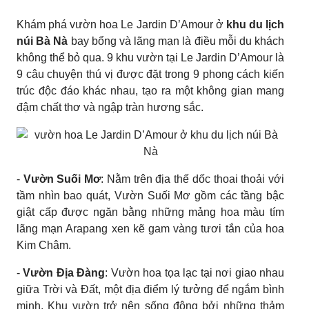
Khám phá vườn hoa Le Jardin D’Amour ở
khu du lịch
núi Bà Nà
bay bổng và lãng mạn là điều mỗi du khách
không thể bỏ qua. 9 khu vườn tại Le Jardin D’Amour là
9 câu chuyện thú vị được đặt trong 9 phong cách kiến
trúc độc đáo khác nhau, tạo ra một không gian mang
đậm chất thơ và ngập tràn hương sắc.
-
Vườn Suối Mơ
: Nằm trên địa thế dốc thoai thoải với
tầm nhìn bao quát, Vườn Suối Mơ gồm các tầng bậc
giật cấp được ngăn bằng những mảng hoa màu tím
lãng mạn Arapang xen kẽ gam vàng tươi tắn của hoa
Kim Châm.
-
Vườn Địa Đàng
: Vườn hoa tọa lạc tại nơi giao nhau
giữa Trời và Đất, một địa điểm lý tưởng để ngắm bình
minh. Khu vườn trở nên sống động bởi những thảm