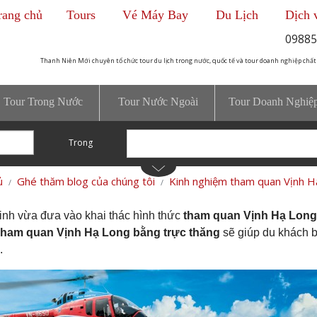
rang chủ
Tours
Vé Máy Bay
Du Lịch
Dịch 
09885
Thanh Niên Mới chuyên tổ chức tour du lịch trong nước, quốc tế và tour doanh nghiệp chất
Tour Trong Nước
Tour Nước Ngoài
Tour Doanh Nghiệ
Trong
ủ
Ghé thăm blog của chúng tôi
Kinh nghiệm tham quan Vịnh H
nh vừa đưa vào khai thác hình thức
tham quan Vịnh Hạ Long
ham quan Vịnh Hạ Long bằng trực thăng
sẽ giúp du khách b
.