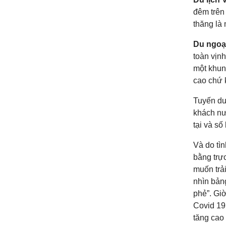
đêm trên
thăng là 
Du ngoạ
toàn vịn
một khun
cao chứ 
Tuyến du
khách nướ
tại và s
Và do tì
bằng trự
muốn trả
nhìn bảng
phẻ”. Giờ
Covid 19,
tăng cao