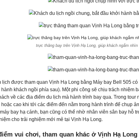
trực thăng bay trên Vịnh Hạ Long, giúp khách ngắm nhìn 
 lịch được tham quan Vịnh Hạ Long bằng Máy bay Bell 505 có 5
 hành khách ngồi phía sau). Một phi công sẽ chịu trách nhiệm ba
ách về các địa điểm du lịch mà hành trình bay qua. Trong tour 
, hoặc cao khi tới các điểm đến nằm trong hành trình để chụp ả
 máy bay hạ cánh, bạn cũng có thể nhờ nhân viên sân bay hỗ tr
 niệm cho trải nghiệm mới mẻ tại Vịnh Hạ Long.
điểm vui chơi, tham quan khác ở Vịnh Hạ Long