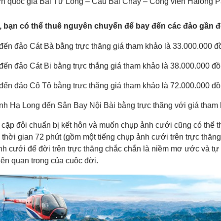
n quốc gia Bái Tử Long – Cầu Bãi Cháy – Công viên Halong P
, bạn có thể thuê nguyên chuyến để bay đến các đảo gần 
h đến đảo Cát Bà bằng trực thăng giá tham khảo là 33.000.000 đ
 đến đảo Cát Bi bằng trực thắng giá tham khảo là 38.000.000 đ
h đến đảo Cô Tô bằng trực thăng giá tham khảo là 72.000.000 đ
Vịnh Hạ Long đến Sân Bay Nội Bài bằng trực thăng với giá tham
c cặp đôi chuẩn bị kết hôn và muốn chụp ảnh cưới cũng có thể 
 thời gian 72 phút (gồm một tiếng chụp ảnh cưới trên trực thăng
h cưới để đời trên trực thăng chắc chắn là niềm mơ ước và tự h
iện quan trọng của cuộc đời.