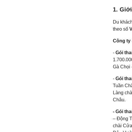
1. Giớ
Du khách
theo số
V
Công ty 
-
Gói tha
1.700.00
Gà Chọi 
-
Gói tha
Tuần Châ
Làng chà
Châu.
- Gói th
– Động T
chài Cửa