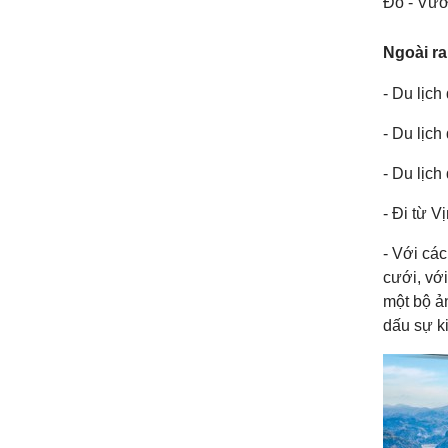
Đỏ - Vườ
Ngoài ra
- Du lịc
- Du lịch
- Du lịc
- Đi từ 
- Với cá
cưới, với
một bộ ản
dấu sự k