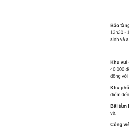
Bảo tàng
13h30 - 1
sinh và s
Khu vui
40.000 đ
đồng với 
Khu phố
điểm đến
Bãi tắm 
vé.
Công vi