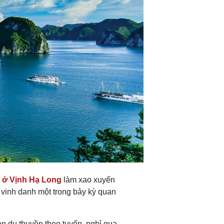
 ở Vịnh Hạ Long
làm xao xuyến
c vinh danh một trong bảy kỳ quan
n du thuyền theo tuyến, nghỉ qua