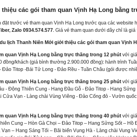
i thiệu các gói tham quan Vịnh Hạ Long bằng t
 đặt trước vé tham quan Vịnh Hạ Long trước qua các website ho
iber, Zalo 0934.574.577
. Giá vé tham quan dưới dây chỉ là giá
du lịch Thanh Niên Mới giới thiệu các gói tham quan Vịnh 
m quan Vịnh Hạ Long bằng trực thăng trong 12 phút
với giá
0 đồng/khách (giá bình thường 2.900.000 đồng): hành trình Tu
- Đảo Titop -Bái Tử Long - Đảo Rều - Tuần Châu (gói được nhiề
m quan Vịnh Hạ Long bằng trực thăng trong 25 phút
với giá
u - Động Thiên Cung - Hang Đầu Gỗ - Đảo Titop - Hang Sửng S
i Cửa Vạn - Làng chài Vùng Viêng - Đảo Cống đỏ - Vườn quốc 
am quan Vịnh Hạ Long bằng trực thăng trong 40 phút
với gi
hiên Cung – Hòn Gà Chọi – Đảo Titop – Hang Sửng Sốt – Hồ 
 Vạn – Hang Sáng Tối – Bãi biển Vụng Hà - Làng chài Vung 