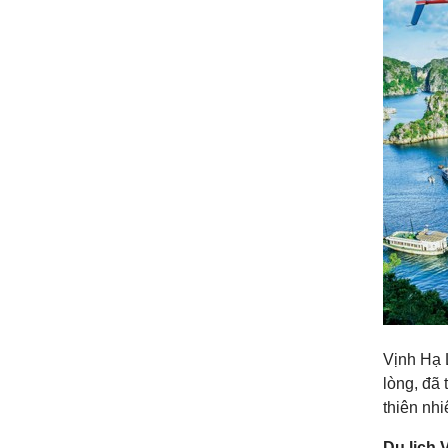
Vịnh Hạ L
lòng, đã 
thiên nhi
Du lịch 