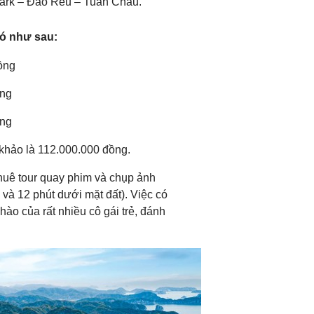
ark – Đảo Rều – Tuần Châu.
đó như sau:
ồng
ồng
ồng
 khảo là 112.000.000 đồng.
thuê tour quay phim và chụp ảnh
 và 12 phút dưới mặt đất). Việc có
ào của rất nhiều cô gái trẻ, đánh