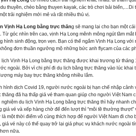
 du thuyền, chèo bằng thuyen kayak, các trò chơi bải biển,…Di
một trải nghiệm mới mẻ và rất nhiều thú vị.
n Vịnh Hạ Long bằng trực thăn
g sẽ mang lại cho bạn một cái
h. Từ góc nhìn trên cao, vịnh Hạ Long mênh mông ngút tầm mắt 
g hình sinh động, trọn vẹn. Bạn có thể ngắm Vịnh Hạ Long với 
không đơn thuần ngưởng mộ những bức anh flycam của các ph
 lịch Vịnh Hạ Long bằng trực thăng được khai trương từ tháng
c ngoài. Bởi vì chi phí đi du lịch bằng trực thăng vào lúc khai 
ố lượng máy bay trực thăng không nhiều lắm.
nh hình dịch Covid 19, người nước ngoài bị hạn chế nhập cảnh 
c thăng đã hạ thấp giá vé tham quan giúp cho người Việt Nam c
i nghiệm du lịch Vịnh Hạ Long bằng trực thăng thì hãy nhanh ch
 giá vé và xếp hàng chờ để đến lượt thì “môi tề thường thượt” 
 là một thời điểm vô cùng thích hợp để người Việt Nam đi cho bi
 giá vé này có thể quay trở lại giá phục vụ khách nước ngoài t
 hơn nữa.