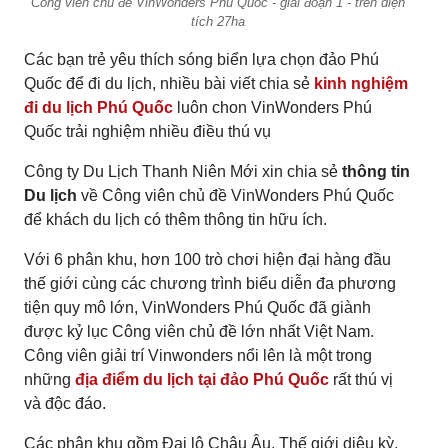
Công viên chủ đề VinWonders Phú Quốc - giai đoạn 1 - trên diện
tích 27ha
Các bạn trẻ yêu thích sóng biển lựa chọn đảo Phú
Quốc để đi du lịch, nhiều bài viết chia sẻ
kinh nghiệm
đi du lịch Phú Quốc
luôn chon VinWonders Phú
Quốc trải nghiệm nhiều điều thú vụ
Công ty Du Lịch Thanh Niên Mới xin chia sẻ
thông tin
Du lịch
về Công viên chủ đề VinWonders Phú Quốc
để khách du lịch có thêm thông tin hữu ích.
Với 6 phân khu, hơn 100 trò chơi hiện đại hàng đầu
thế giới cùng các chương trình biểu diễn đa phương
tiện quy mô lớn, VinWonders Phú Quốc đã giành
được kỷ lục Công viên chủ đề lớn nhất Việt Nam.
Công viên giải trí Vinwonders nổi lên là một trong
những
địa điểm du lịch tại đảo Phú Quốc
rất thú vị
và độc đáo.
Các phân khu gồm Đại lộ Châu Âu, Thế giới diệu kỳ,