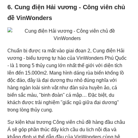
6. Cung điện Hải vương - Công viên chủ
đề VinWonders
Chuẩn bị được ra mắt vào giai đoạn 2, Cung điện Hải
vương - biểu tượng tự hào của VinWonders Phú Quốc
- là 1 trong 5 thủy cung lớn nhất thế giới với diện tích
lên đến 15.000m2. Mang hình dáng rùa biển khổng lồ
độc đáo, đây là đại dương thu nhỏ đúng nghĩa với
hàng ngàn loài sinh vật như đàn sứa huyền ảo, cá
biển sắc màu, "binh đoàn" cá mập… Đặc biệt, du
khách được trải nghiệm "giấc ngủ giữa đại dương"
trong lòng thủy cung.
Sự kiện khai trương Công viên chủ đề hàng đầu châu
Á sẽ góp phần thúc đẩy kích cầu du lịch nội địa và
khẳng định vị thế dẫn đầu của VinWonders cùng hệ