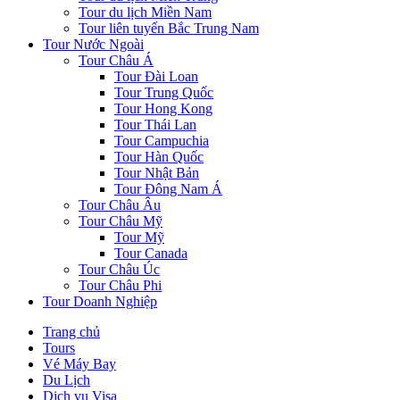
Tour du lịch Miền Nam
Tour liên tuyến Bắc Trung Nam
Tour Nước Ngoài
Tour Châu Á
Tour Đài Loan
Tour Trung Quốc
Tour Hong Kong
Tour Thái Lan
Tour Campuchia
Tour Hàn Quốc
Tour Nhật Bản
Tour Đông Nam Á
Tour Châu Âu
Tour Châu Mỹ
Tour Mỹ
Tour Canada
Tour Châu Úc
Tour Châu Phi
Tour Doanh Nghiệp
Trang chủ
Tours
Vé Máy Bay
Du Lịch
Dịch vụ Visa