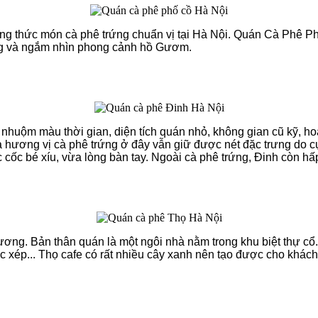
g thức món cà phê trứng chuẩn vị tại Hà Nội. Quán Cà Phê Ph
ứng và ngắm nhìn phong cảnh hồ Gươm.
nhuộm màu thời gian, diện tích quán nhỏ, không gian cũ kỹ, h
mà hương vị cà phê trứng ở đây vẫn giữ được nét đặc trưng do 
 cốc bé xíu, vừa lòng bàn tay. Ngoài cà phê trứng, Đinh còn 
Vương. Bản thân quán là một ngôi nhà nằm trong khu biệt thự cổ.
ác xép... Thọ cafe có rất nhiều cây xanh nên tạo được cho khác