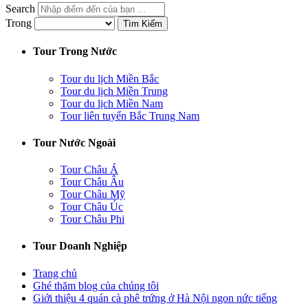
Search
Trong
Tìm Kiếm
Tour Trong Nước
Tour du lịch Miền Bắc
Tour du lịch Miền Trung
Tour du lịch Miền Nam
Tour liên tuyến Bắc Trung Nam
Tour Nước Ngoài
Tour Châu Á
Tour Châu Âu
Tour Châu Mỹ
Tour Châu Úc
Tour Châu Phi
Tour Doanh Nghiệp
Trang chủ
Ghé thăm blog của chúng tôi
Giới thiệu 4 quán cà phê trứng ở Hà Nội ngon nức tiếng