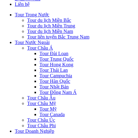
Liên hệ
Tour Trong Nước
Tour du lịch Miền Bắc
Tour du lịch Miền Trung
Tour du lịch Miền Nam
Tour liên tuyến Bắc Trung Nam
Tour Nước Ngoài
Tour Châu Á
Tour Đài Loan
Tour Trung Quốc
Tour Hong Kong
Tour Thái Lan
Tour Campuchia
Tour Hàn Quốc
Tour Nhật Bản
Tour Đông Nam Á
Tour Châu Âu
Tour Châu Mỹ
Tour Mỹ
Tour Canada
Tour Châu Úc
Tour Châu Phi
Tour Doanh Nghiệp