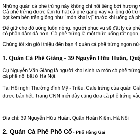
Những quán cà phê trứng này không chỉ nổi tiếng bởi hương v
Cà phê trứng được làm từ hạt cà phê gang xay và lòng đỏ trứ
bọt kem bên trên giống như "món khai vị" trước khi uống cà p
Để giữ cho đồ uống luôn nóng, người phục vụ sẽ đặt ly cà phê
có phần đậm đà hơn. Cà phê trứng là một thức uống rất ngon, 
Chúng tôi xin giới thiệu đến bạn 4 quán cà phê trứng ngon nức
1. Quán Cà Phê Giảng -
39 Nguyễn Hữu Huân, Quậ
Cụ Nguyễn Văn Giảng là người khai sinh ra món cà phê trứng
cà phê nổi bật ở Hà Nội.
Tại Hội nghị Thưởng đỉnh Mỹ - Triều, Cafe trứng của quán Giả
được bán hết. Trang CNN mới đây cũng đưa cà phê trứng vào
Địa chỉ: 39 Nguyễn Hữu Huân, Quận Hoàn Kiếm, Hà Nội
2. Quán Cà Phê Phố Cổ
- Phố Hàng Gai