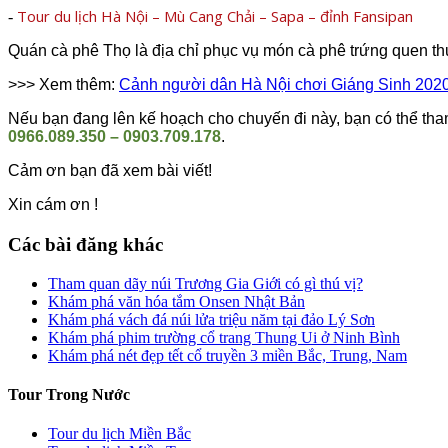
Tour du lịch Hà Nội – Mù Cang Chải – Sapa – đỉnh Fansipan
-
Quán cà phê Thọ là địa chỉ phục vụ món cà phê trứng quen t
>>> Xem thêm:
Cảnh người dân Hà Nội chơi Giáng Sinh 2020
Nếu bạn đang lên kế hoạch cho chuyến đi này, bạn có thể tham
0966.089.350 – 0903.709.178
.
Cảm ơn bạn đã xem bài viết!
Xin cám ơn !
Các bài đăng khác
Tham quan dãy núi Trương Gia Giới có gì thú vị?
Khám phá văn hóa tắm Onsen Nhật Bản
Khám phá vách đá núi lửa triệu năm tại đảo Lý Sơn
Khám phá phim trường cổ trang Thung Ui ở Ninh Bình
Khám phá nét đẹp tết cổ truyền 3 miền Bắc, Trung, Nam
Tour Trong Nước
Tour du lịch Miền Bắc