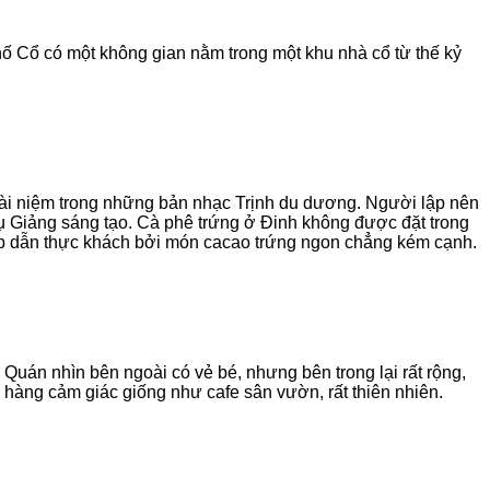
ố Cổ có một không gian nằm trong một khu nhà cổ từ thế kỷ
oài niệm trong những bản nhạc Trịnh du dương. Người lập nên
cụ Giảng sáng tạo. Cà phê trứng ở Đinh không được đặt trong
hấp dẫn thực khách bởi món cacao trứng ngon chẳng kém cạnh.
 Quán nhìn bên ngoài có vẻ bé, nhưng bên trong lại rất rộng,
h hàng cảm giác giống như cafe sân vườn, rất thiên nhiên.