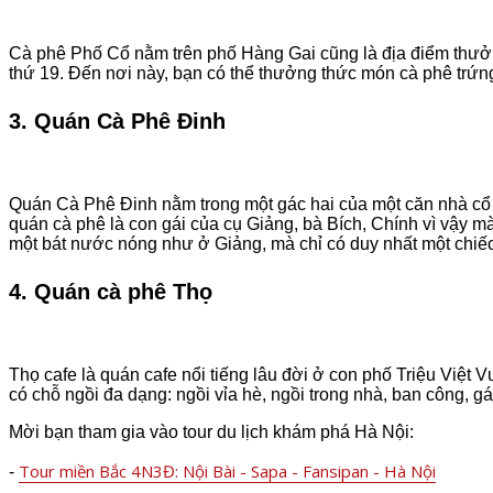
Cà phê Phố Cổ nằm trên phố Hàng Gai cũng là địa điểm thưởn
thứ 19. Đến nơi này, bạn có thể thưởng thức món cà phê tr
3. Quán Cà Phê Đinh
Quán Cà Phê Đinh nằm trong một gác hai của một căn nhà cổ 
quán cà phê là con gái của cụ Giảng, bà Bích, Chính vì vậy 
một bát nước nóng như ở Giảng, mà chỉ có duy nhất một chiếc
4. Quán cà phê Thọ
Thọ cafe là quán cafe nổi tiếng lâu đời ở con phố Triệu Việt 
có chỗ ngồi đa dạng: ngồi vỉa hè, ngồi trong nhà, ban công, g
Mời bạn tham gia vào tour du lịch khám phá Hà Nội:
Tour miền Bắc 4N3Đ: Nội Bài - Sapa - Fansipan - Hà Nội
-