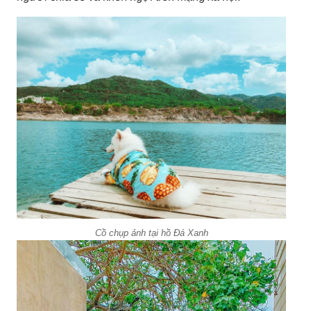
Cồ chụp ảnh tại hồ Đá Xanh