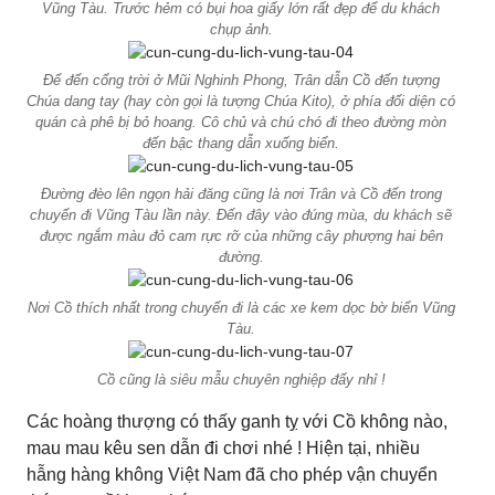
Vũng Tàu. Trước hẻm có bụi hoa giấy lớn rất đẹp để du khách
chụp ảnh.
Để đến cổng trời ở Mũi Nghinh Phong, Trân dẫn Cồ đến tượng
Chúa dang tay (hay còn gọi là tượng Chúa Kito), ở phía đối diện có
quán cà phê bị bỏ hoang. Cô chủ và chú chó đi theo đường mòn
đến bậc thang dẫn xuống biển.
Đường đèo lên ngọn hải đăng cũng là nơi Trân và Cồ đến trong
chuyến đi Vũng Tàu lần này. Đến đây vào đúng mùa, du khách sẽ
được ngắm màu đỏ cam rực rỡ của những cây phượng hai bên
đường.
Nơi Cồ thích nhất trong chuyến đi là các xe kem dọc bờ biển Vũng
Tàu.
Cồ cũng là siêu mẫu chuyên nghiệp đấy nhỉ !
Các hoàng thượng có thấy ganh tỵ với Cồ không nào,
mau mau kêu sen dẫn đi chơi nhé ! Hiện tại, nhiều
hẫng hàng không Việt Nam đã cho phép vận chuyển