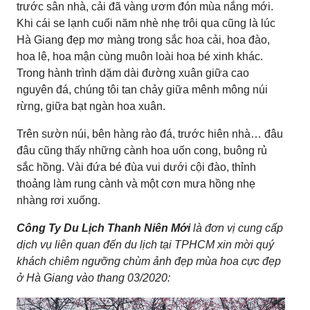
trước sân nhà, cải đã vàng ươm đón mùa nắng mới.
Khi cái se lạnh cuối năm nhè nhẹ trôi qua cũng là lúc
Hà Giang đẹp mơ màng trong sắc hoa cải, hoa đào,
hoa lê, hoa mận cùng muôn loài hoa bé xinh khác.
Trong hành trình dặm dài đường xuân giữa cao
nguyên đá, chúng tôi tan chảy giữa mênh mông núi
rừng, giữa bạt ngàn hoa xuân.
Trên sườn núi, bên hàng rào đá, trước hiên nhà… đâu
đâu cũng thấy những cành hoa uốn cong, buông rủ
sắc hồng. Vài đứa bé đùa vui dưới cội đào, thỉnh
thoảng làm rung cành và một cơn mưa hồng nhẹ
nhàng rơi xuống.
Công Ty Du Lịch Thanh Niên Mới
là đơn vị cung cấp
dịch vụ liên quan đến du lịch tại TPHCM xin mời quý
khách chiêm ngưỡng chùm ảnh đẹp mùa hoa cực đẹp
ở Hà Giang vào thang 03/2020: