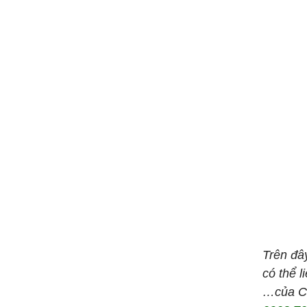
Trên đâ
có thể 
…của Cô