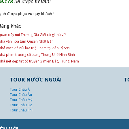
9.178
để được tư vấn!
ạnh được phục vụ quý khách !
đăng khác
uan dãy núi Trương Gia Giới có gì thú vị?
há văn hóa tắm Onsen Nhật Bản
há vách đá núi lửa triệu năm tại đảo Lý Sơn
há phim trường cổ trang Thung Ui ở Ninh Bình
há nét đẹp tết cổ truyền 3 miền Bắc, Trung, Nam
TOUR NƯỚC NGOÀI
T
Tour Châu Á
Tour Châu Âu
Tour Châu Mỹ
Tour Châu Úc
Tour Châu Phi