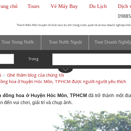
rang chủ
Tours
Vé Máy Bay
Du Lịch
Dịch 
09885
Thanh Niên Mới chuyên tổ chức tour du lịch trong nước, quốc tế và tour doanh nghiệp chất
Tour Trong Nước
Tour Nước Ngoài
Tour Doanh Nghiệ
Trong
ủ
Ghé thăm blog của chúng tôi
ồng hoa ở huyện Hóc Môn, TPHCM được người người yêu thích
h đồng hoa ở Huyện Hóc Môn, TPHCM
đã trở thành một địa
 đến vui chơi, giải trí và chụp ảnh.