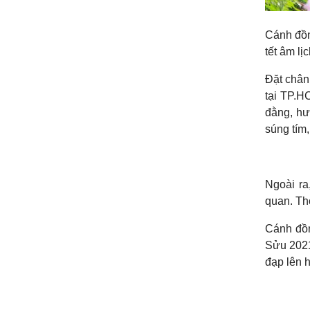
Cánh đồn
tết âm lị
Đặt chân
tại TP.H
đằng, hư
súng tím
Ngoài ra
quan. Th
Cánh đồn
Sửu 2021
đạp lên 