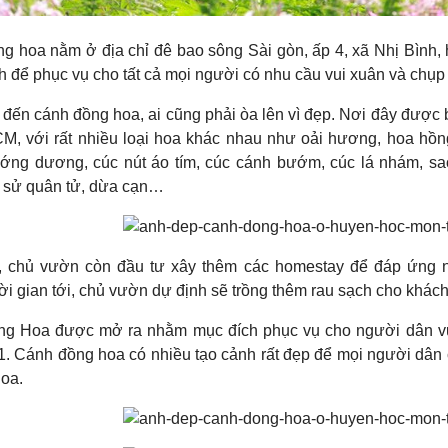
g hoa nằm ở địa chỉ đê bao sông Sài gòn, ấp 4, xã Nhị Bình
ch để phục vụ cho tất cả mọi người có nhu cầu vui xuân và chụp 
 đến cánh đồng hoa, ai cũng phải òa lên vì đẹp. Nơi đây được 
CM, với rất nhiều loại hoa khác nhau như oải hương, hoa hồng,
ớng dương, cúc nút áo tím, cúc cánh bướm, cúc lá nhám, sa
, sử quân tử, dừa cạn…
, chủ vườn còn đầu tư xây thêm các homestay để đáp ứng 
ời gian tới, chủ vườn dự định sẽ trồng thêm rau sạch cho khác
g Hoa được mở ra nhằm mục đích phục vụ cho người dân vui
. Cánh đồng hoa có nhiều tạo cảnh rất đẹp để mọi người dân
hoa.