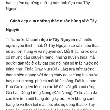
bạn chiêm ngưỡng những bức ảnh đẹp của Tây
Nguyên.
1. Cảnh đẹp của những thác nước hùng vĩ ở Tây
Nguyên
Thác nước là
cảnh đẹp ở Tây Nguyên
mà nhiều
người yêu thích nhất. Ở Tây Nguyên có rât nhiều thác
nước lớn, hùng vĩ và nguyên sơ. Mỗi thác nước đều
có những câu chuyện riêng, những huyền thoại mà
người dân tộc ở đây đặt cho nó. Một số thác nước nổi
tiếng như: Thác Dray Nur (Đắk Lắk) tựa bức tường
thành hiên ngang với dòng chảy ào ạt cùng bụi nước
bay như sương, phủ cả một khúc sông. Dải lụa thác
Phú Cường len lỏi qua các kẽ đá, vắt giữa núi rừng
Gia Lai. Dòng Liêng Nung (Đắk Nông) đổ từ vách đá
cao lớn trên một hang động kỳ bí… Với khung cảnh
tráng lệ và thời tiết mát mẻ, những dòng thác ở Tây