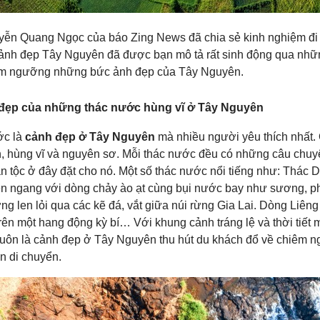
ễn Quang Ngọc của báo Zing News đã chia sẻ kinh nghiệm đi 
nh đẹp Tây Nguyên đã được bạn mô tả rất sinh động qua nhữn
m ngưỡng những bức ảnh đẹp của Tây Nguyên.
 đẹp của những thác nước hùng vĩ ở Tây Nguyên
ớc là
cảnh đẹp ở Tây Nguyên
mà nhiều người yêu thích nhất. 
, hùng vĩ và nguyên sơ. Mỗi thác nước đều có những câu chuy
n tộc ở đây đặt cho nó. Một số thác nước nổi tiếng như: Thác 
ên ngang với dòng chảy ào ạt cùng bụi nước bay như sương, ph
g len lỏi qua các kẽ đá, vắt giữa núi rừng Gia Lai. Dòng Liên
trên một hang động kỳ bí… Với khung cảnh tráng lệ và thời tiết
uôn là cảnh đẹp ở Tây Nguyên thu hút du khách đổ về chiêm ng
n di chuyển.