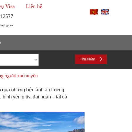
vụ Visa
Liên hệ
12577
 lượng cao.
p
Tìm Kiếm
ng người xao xuyến
n qua những bức ảnh ấn tượng
 bình yên giữa đại ngàn – tất cả