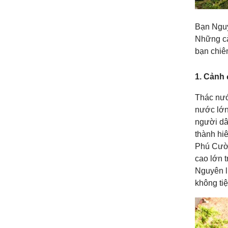
Bạn Nguy
Những cả
bạn chiê
1. Cảnh
Thác nư
nước lớn
người dâ
thành hi
Phú Cườn
cao lớn 
Nguyên l
không tiệ