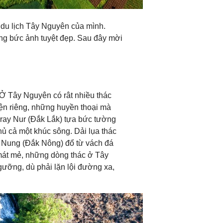
du lịch Tây Nguyên của mình.
g bức ảnh tuyệt đẹp. Sau đây mời
Ở Tây Nguyên có rât nhiều thác
ện riêng, những huyền thoại mà
Dray Nur (Đắk Lắk) tựa bức tường
ủ cả một khúc sông. Dải lụa thác
g Nung (Đắk Nông) đổ từ vách đá
 mát mẻ, những dòng thác ở Tây
ưỡng, dù phải lặn lội đường xa,