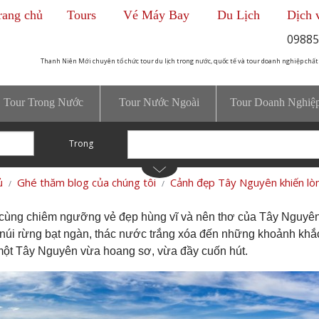
rang chủ
Tours
Vé Máy Bay
Du Lịch
Dịch 
09885
Thanh Niên Mới chuyên tổ chức tour du lịch trong nước, quốc tế và tour doanh nghiệp chất
Tour Trong Nước
Tour Nước Ngoài
Tour Doanh Nghiệ
Trong
ủ
Ghé thăm blog của chúng tôi
Cảnh đẹp Tây Nguyên khiến lò
cùng chiêm ngưỡng vẻ đẹp hùng vĩ và nên thơ của Tây Nguyê
 núi rừng bạt ngàn, thác nước trắng xóa đến những khoảnh khắc
một Tây Nguyên vừa hoang sơ, vừa đầy cuốn hút.