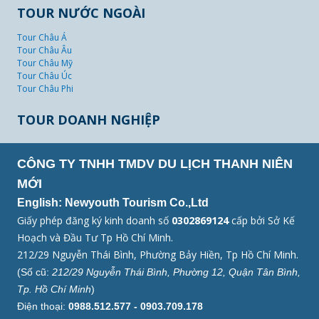
TOUR NƯỚC NGOÀI
Tour Châu Á
Tour Châu Âu
Tour Châu Mỹ
Tour Châu Úc
Tour Châu Phi
TOUR DOANH NGHIỆP
CÔNG TY TNHH TMDV DU LỊCH THANH NIÊN
MỚI
English: Newyouth Tourism Co.,Ltd
Giấy phép đăng ký kinh doanh số
0302869124
cấp bởi Sở Kế
Hoạch và Đầu Tư Tp Hồ Chí Minh.
212/29 Nguyễn Thái Bình, Phường Bảy Hiền, Tp Hồ Chí Minh.
(Số cũ:
212/29 Nguyễn Thái Bình, Phường 12, Quận Tân Bình,
Tp. Hồ Chí Minh
)
Điện thoại:
0988.512.577 - 0903.709.178