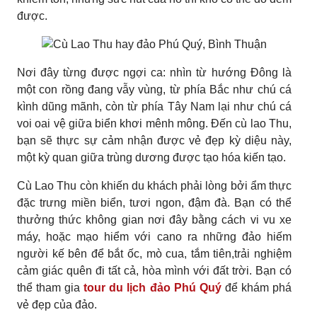
được.
Nơi đây từng được ngợi ca: nhìn từ hướng Đông là
một con rồng đang vẫy vùng, từ phía Bắc như chú cá
kình dũng mãnh, còn từ phía Tây Nam lại như chú cá
voi oai vệ giữa biển khơi mênh mông. Đến cù lao Thu,
bạn sẽ thực sự cảm nhận được vẻ đẹp kỳ diệu này,
một kỳ quan giữa trùng dương được tạo hóa kiến tạo.
Cù Lao Thu còn khiến du khách phải lòng bởi ẩm thực
đặc trưng miền biển, tươi ngon, đậm đà. Bạn có thể
thưởng thức không gian nơi đây bằng cách vi vu xe
máy, hoặc mạo hiểm với cano ra những đảo hiếm
người kế bên để bắt ốc, mò cua, tắm tiên,trải nghiệm
cảm giác quên đi tất cả, hòa mình với đất trời. Bạn có
thể tham gia
tour du lịch đảo Phú Quý
để khám phá
vẻ đẹp của đảo.