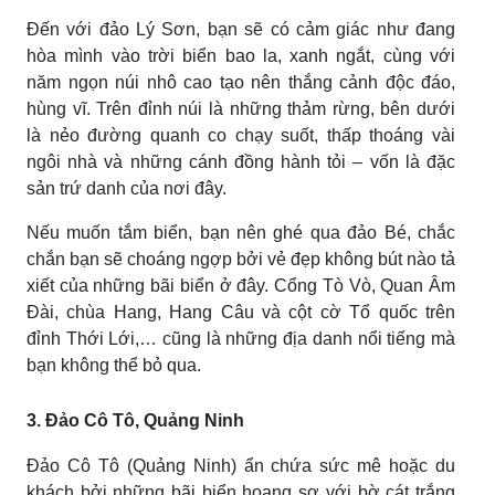
Đến với đảo Lý Sơn, bạn sẽ có cảm giác như đang
hòa mình vào trời biển bao la, xanh ngắt, cùng với
năm ngọn núi nhô cao tạo nên thắng cảnh độc đáo,
hùng vĩ. Trên đỉnh núi là những thảm rừng, bên dưới
là nẻo đường quanh co chạy suốt, thấp thoáng vài
ngôi nhà và những cánh đồng hành tỏi – vốn là đặc
sản trứ danh của nơi đây.
Nếu muốn tắm biển, bạn nên ghé qua đảo Bé, chắc
chắn bạn sẽ choáng ngợp bởi vẻ đẹp không bút nào tả
xiết của những bãi biển ở đây. Cổng Tò Vò, Quan Âm
Đài, chùa Hang, Hang Câu và cột cờ Tổ quốc trên
đỉnh Thới Lới,… cũng là những địa danh nổi tiếng mà
bạn không thể bỏ qua.
3. Đảo Cô Tô, Quảng Ninh
Đảo Cô Tô (Quảng Ninh) ẩn chứa sức mê hoặc du
khách bởi những bãi biển hoang sơ với bờ cát trắng