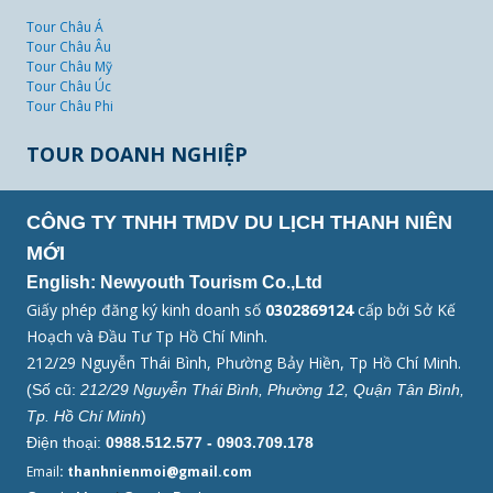
Tour Châu Á
Tour Châu Âu
Tour Châu Mỹ
Tour Châu Úc
Tour Châu Phi
TOUR DOANH NGHIỆP
CÔNG TY TNHH TMDV DU LỊCH THANH NIÊN
MỚI
English: Newyouth Tourism Co.,Ltd
Giấy phép đăng ký kinh doanh số
0302869124
cấp bởi Sở Kế
Hoạch và Đầu Tư Tp Hồ Chí Minh.
212/29 Nguyễn Thái Bình, Phường Bảy Hiền, Tp Hồ Chí Minh.
(Số cũ:
212/29 Nguyễn Thái Bình, Phường 12, Quận Tân Bình,
Tp. Hồ Chí Minh
)
Điện thoại:
0988.512.577 - 0903.709.178
Email
: thanhnienmoi@gmail.com