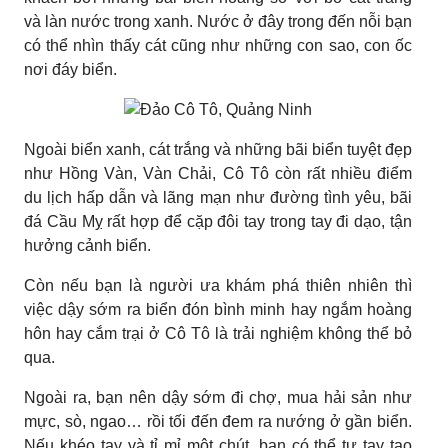
và làn nước trong xanh. Nước ở đây trong đến nỗi bạn
có thể nhìn thấy cát cũng như những con sao, con ốc
nơi đáy biển.
Ngoài biển xanh, cát trắng và những bãi biển tuyệt đẹp
như Hồng Vàn, Vàn Chải, Cô Tô còn rất nhiều điểm
du lịch hấp dẫn và lãng mạn như đường tình yêu, bãi
đá Cầu Mỵ rất hợp để cặp đôi tay trong tay đi dạo, tận
hưởng cảnh biển.
Còn nếu bạn là người ưa khám phá thiên nhiên thì
việc dậy sớm ra biển đón bình minh hay ngắm hoàng
hôn hay cắm trại ở Cô Tô là trải nghiệm không thể bỏ
qua.
Ngoài ra, bạn nên dậy sớm đi chợ, mua hải sản như
mực, sò, ngao… rồi tối đến đem ra nướng ở gần biển.
Nếu khéo tay và tỉ mỉ một chút, bạn có thể tự tay tạo