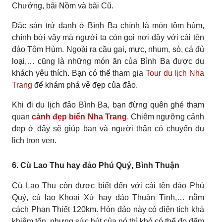
Chướng, bãi Nồm và bãi Cũ.
Đặc sản trứ danh ở Bình Ba chính là món tôm hùm,
chính bởi vậy mà người ta còn gọi nơi đây với cái tên
đảo Tôm Hùm. Ngoài ra cầu gai, mực, nhum, sò, cá đủ
loại,… cũng là những món ăn của Bình Ba được du
khách yêu thích. Bạn có thể tham gia
Tour du lịch Nha
Trang
để khám phá vẻ đẹp của đảo.
Khi đi du lịch đảo Bình Ba, bạn đừng quên ghé tham
quan
cảnh đẹp biển Nha Trang
. Chiêm ngưỡng cảnh
đẹp ở đây sẽ giúp bạn và người thân có chuyến du
lịch trọn vẹn.
6. Cù Lao Thu hay đảo Phú Quý, Bình Thuận
Cù Lao Thu còn được biết đến với cái tên đảo Phú
Quý, cù lao Khoai Xứ hay đảo Thuận Tịnh,… nằm
cách Phan Thiết 120km. Hòn đảo này có diện tích khá
khiêm tốn, nhưng sức hút của nó thì khó có thể đo đếm