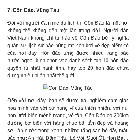
7. Côn Đảo, Vũng Tàu
Đối với người đam mê du lịch thì Côn Đảo là một nơi
không thể không đến một lần trong đời. Người dân
Việt Nam không chỉ tự hào về Côn Đảo bởi ý nghĩa
quân sự, lịch sử hào hùng mà còn bởi vẻ đẹp hiếm có
của nơi đây. Hòn đảo từng được nhiều trang báo
nước ngoài bình chọn vào danh sách top 10 hòn đảo
quyến rũ nhất hành tinh, hay top 20 hòn đảo chứa
đựng nhiều bí ẩn nhất thế giới...
Đến với nơi đây, bạn sẽ được trải nghiệm cảm giác
hòa mình vào với sự hùng vĩ của thiên nhiên, với núi
non, trời biển mênh mang, vô tận. Côn Đảo có 200km
đường bờ biển với hàng chục bãi tắm đẹp và hoang
sơ, làn nước trong xanh, những rặng san hô đầy màu
sắc như: An Hải, Đầm Trâu, Lò Vôi, Suối Ớt, Hòn Bà…