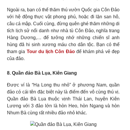
Ngoài ra, bạn có thể thăm thú vườn Quốc gia Côn Đảo
với hệ động thực vật phong phú, hoặc đi lặn san hô,
câu cá mập. Cuối cùng, đừng quên ghé thăm những di
tích lịch sử nổi danh như nhà tù Côn Đảo, nghĩa trang
Hàng Dương,… để tưởng nhớ những chiến sĩ anh
hùng đã hi sinh xương máu cho dân tộc. Bạn có thể
tham gia
Tour du lịch Côn Đảo
để khám phá vẻ đẹp
của đảo.
8. Quần đảo Bà Lụa, Kiên Giang
Được ví là “Hạ Long thu nhỏ” ở phương Nam, quần
đảo có cái tên đặc biệt này là điểm đến vô cùng thú vị.
Quần đảo Bà Lụa thuộc vịnh Thái Lan, huyện Kiên
Lương với 3 đảo lớn là hòn Heo, hòn Ngang và hòn
Nhum Bà cùng rất nhiều đảo nhỏ khác.