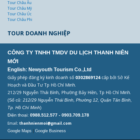
Tour Châu Âu
Tour Châu Mỹ
Tour Châu Úc
Tour Châu Phi
TOUR DOANH NGHIỆP
CÔNG TY TNHH TMDV DU LỊCH THANH NIÊN
MỚI
English: Newyouth Tourism Co.,Ltd
Giấy phép đăng ký kinh doanh số
0302869124
cấp bởi Sở Kế
Hoạch và Đầu Tư Tp Hồ Chí Minh.
212/29 Nguyễn Thái Bình, Phường Bảy Hiền, Tp Hồ Chí Minh.
(Số cũ:
212/29 Nguyễn Thái Bình, Phường 12, Quận Tân Bình,
Tp. Hồ Chí Minh
)
Điện thoại:
0988.512.577 - 0903.709.178
Email
: thanhnienmoi@gmail.com
Google Maps
|
Google Business