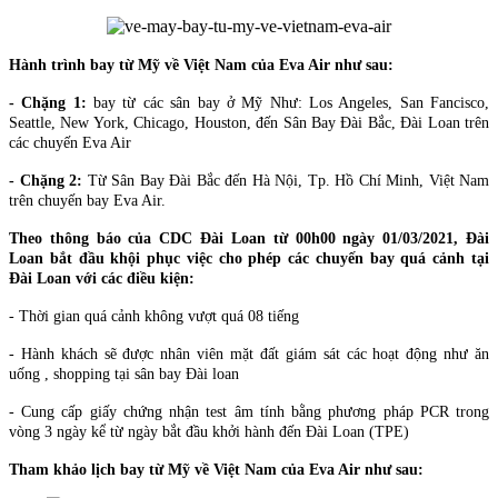
Hành trình bay từ Mỹ về Việt Nam của Eva Air như sau:
- Chặng 1:
bay từ các sân bay ở Mỹ Như: Los Angeles, San Fancisco,
Seattle, New York, Chicago, Houston, đến Sân Bay Đài Bắc, Đài Loan trên
các chuyến Eva Air
- Chặng 2:
Từ Sân Bay Đài Bắc đến Hà Nội, Tp. Hồ Chí Minh, Việt Nam
trên chuyến bay Eva Air.
Theo thông báo của CDC Đài Loan từ 00h00 ngày 01/03/2021, Đài
Loan bắt đầu khội phục việc cho phép các chuyến bay quá cảnh tại
Đài Loan với các điều kiện:
- Thời gian quá cảnh không vượt quá 08 tiếng
- Hành khách sẽ được nhân viên mặt đất giám sát các hoạt động như ăn
uống , shopping tại sân bay Đài loan
- Cung cấp giấy chứng nhận test âm tính bằng phương pháp PCR trong
vòng 3 ngày kể từ ngày bắt đầu khởi hành đến Đài Loan (TPE)
Tham khảo lịch bay từ Mỹ về Việt Nam của Eva Air như sau: