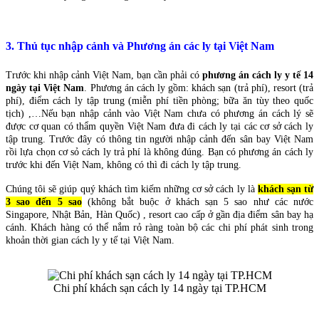
3. Thủ tục nhập cảnh và Phương án các ly tại Việt Nam
Trước khi nhập cảnh Việt Nam, bạn cần phải có
phương án cách ly y tế 14
ngày tại Việt Nam
. Phương án cách ly gồm: khách sạn (trả phí), resort (trả
phí), điểm cách ly tập trung (miễn phí tiền phòng; bữa ăn tùy theo quốc
tịch) ,…Nếu bạn nhập cảnh vào Việt Nam chưa có phương án cách lý sẽ
được cơ quan có thẩm quyền Việt Nam đưa đi cách ly tại các cơ sở cách ly
tập trung. Trước đây có thông tin người nhập cảnh đến sân bay Việt Nam
rồi lựa chọn cơ sỏ cách ly trả phí là không đúng. Bạn có phương án cách ly
trước khi đến Việt Nam, không có thì đi cách ly tập trung.
Chúng tôi sẽ giúp quý khách tìm kiếm những cơ sở cách ly là
khách sạn từ
3 sao đến 5 sao
(không bắt buộc ở khách sạn 5 sao như các nước
Singapore, Nhật Bản, Hàn Quốc) , resort cao cấp ở gần địa điểm sân bay hạ
cánh. Khách hàng có thể nắm rỏ ràng toàn bộ các chi phí phát sinh trong
khoản thời gian cách ly y tế tại Việt Nam.
Chi phí khách sạn cách ly 14 ngày tại TP.HCM