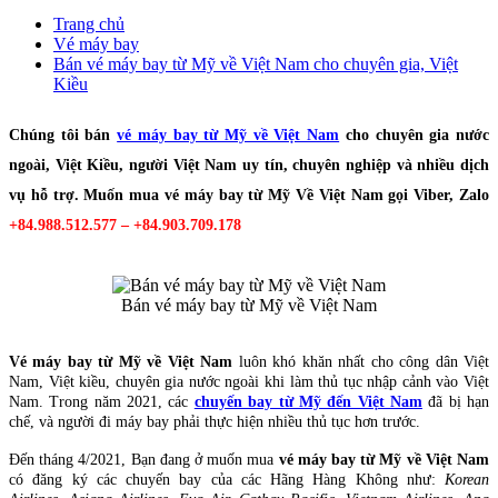
Trang chủ
Vé máy bay
Bán vé máy bay từ Mỹ về Việt Nam cho chuyên gia, Việt
Kiều
Chúng tôi bán
vé máy bay từ Mỹ về Việt Nam
cho chuyên gia nước
ngoài, Việt Kiều, người Việt Nam uy tín, chuyên nghiệp và nhiều dịch
vụ hỗ trợ. Muốn mua vé máy bay từ Mỹ Về Việt Nam gọi Viber, Zalo
+84.988.512.577 – +84.903.709.178
Bán vé máy bay từ Mỹ về Việt Nam
Vé máy bay từ Mỹ về Việt Nam
luôn khó khăn nhất cho công dân Việt
Nam, Việt kiều, chuyên gia nước ngoài khi làm thủ tục nhập cảnh vào Việt
Nam. Trong năm 2021, các
chuyến bay từ Mỹ đến Việt Nam
đã bị hạn
chế, và người đi máy bay phải thực hiện nhiều thủ tục hơn trước.
Đến tháng 4/2021, Bạn đang ở muốn mua
vé máy bay từ Mỹ về Việt Nam
có đăng ký các chuyến bay của các Hãng Hàng Không như:
Korean