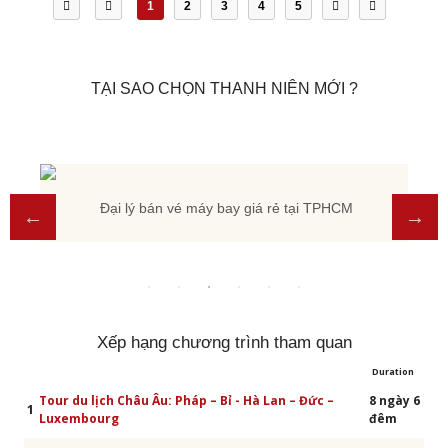
1
2
3
4
5
TẠI SAO CHỌN THANH NIÊN MỚI ?
Đại lý bán vé máy bay giá rẻ tại TPHCM
Xếp hạng chương trình tham quan
Duration
Tour du lịch Châu Âu: Pháp – Bỉ - Hà Lan – Đức –
8 ngày 6
1
Luxembourg
đêm