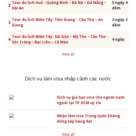
Tour du lịch Huế - Quảng Bình – Bà Nà – Đà Nẵng –
5 ngày 4
2
Hội An
đêm
Tour du lịch Miền Tây: Tiền Giang – Cần Thơ – An
3 ngày 2
3
Giang
đêm
Tour du lịch Miền Tây: Sài Gòn – Mỹ Tho – Cần Thơ -
4
4 ngày
Sóc Trăng – Bạc Liêu – Cà Mau
View all
Dịch vụ làm visa nhập cảnh các nước
Dịch vụ gia hạn visa cho người nước
ngoài tại TP.HCM uy tín
Nhận làm visa Trung Quốc không
đứng xếp hàng đợi
View all