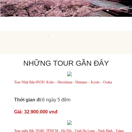
NHỮNG TOUR GẦN ĐÂY
Tour Nhật Bản 6N5D: Kobe – Hiroshima - Shimane – Kyoto – Osaka
Thời gian đi:
6 ngày 5 đêm
Giá:
32.900.000 vnđ
Tour miền Bắc 5N4Đ: TPHCM - Hà Nội - Vịnh Hạ Long - Ninh Bình - Tràng