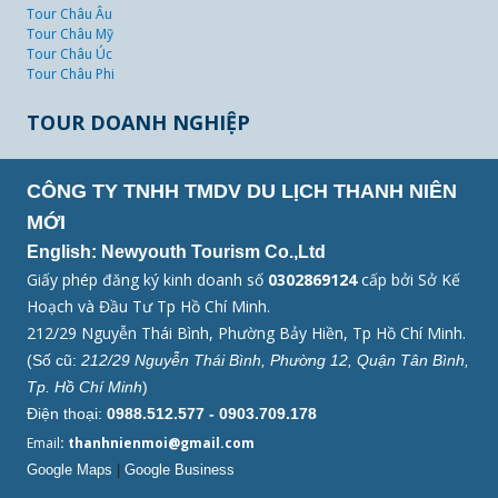
Tour Châu Âu
Tour Châu Mỹ
Tour Châu Úc
Tour Châu Phi
TOUR DOANH NGHIỆP
CÔNG TY TNHH TMDV DU LỊCH THANH NIÊN
MỚI
English: Newyouth Tourism Co.,Ltd
Giấy phép đăng ký kinh doanh số
0302869124
cấp bởi Sở Kế
Hoạch và Đầu Tư Tp Hồ Chí Minh.
212/29 Nguyễn Thái Bình, Phường Bảy Hiền, Tp Hồ Chí Minh.
(Số cũ:
212/29 Nguyễn Thái Bình, Phường 12, Quận Tân Bình,
Tp. Hồ Chí Minh
)
Điện thoại:
0988.512.577 - 0903.709.178
Email
: thanhnienmoi@gmail.com
Google Maps
|
Google Business