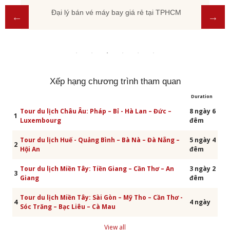
Đại lý bán vé máy bay giá rẻ tại TPHCM
Xếp hạng chương trình tham quan
Duration
Tour du lịch Châu Âu: Pháp – Bỉ - Hà Lan – Đức –
8 ngày 6
1
Luxembourg
đêm
Tour du lịch Huế - Quảng Bình – Bà Nà – Đà Nẵng –
5 ngày 4
2
Hội An
đêm
Tour du lịch Miền Tây: Tiền Giang – Cần Thơ – An
3 ngày 2
3
Giang
đêm
Tour du lịch Miền Tây: Sài Gòn – Mỹ Tho – Cần Thơ -
4
4 ngày
Sóc Trăng – Bạc Liêu – Cà Mau
View all