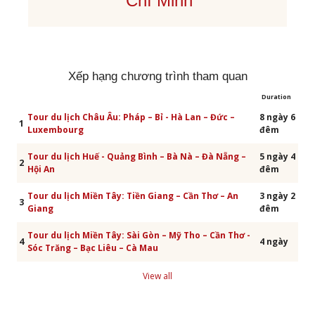
Chí Minh
Xếp hạng chương trình tham quan
Duration
Tour du lịch Châu Âu: Pháp – Bỉ - Hà Lan – Đức –
8 ngày 6
1
Luxembourg
đêm
Tour du lịch Huế - Quảng Bình – Bà Nà – Đà Nẵng –
5 ngày 4
2
Hội An
đêm
Tour du lịch Miền Tây: Tiền Giang – Cần Thơ – An
3 ngày 2
3
Giang
đêm
Tour du lịch Miền Tây: Sài Gòn – Mỹ Tho – Cần Thơ -
4
4 ngày
Sóc Trăng – Bạc Liêu – Cà Mau
View all