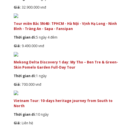
Giá:
32.900.000 vnđ
Tour miền Bắc 5N4Đ: TPHCM - Hà Nội - Vịnh Hạ Long - Ninh
Bình - Tràng An - Sapa - Fansipan
Thời gian đi:
5 ngày 4 đêm
Giá:
9.490.000 vnđ
Mekong Delta Discovery 1 day: My Tho – Ben Tre & Green-
Skin Pomelo Garden Full-Day Tour
Thời gian đi:
1 ngày
Giá:
700.000 vnđ
Vietnam Tour: 10-days heritage journey from South to
North
Thời gian đi:
10 ngày
Giá:
Liên hệ