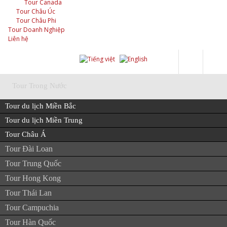
Tour Canada
Tour Châu Úc
Tour Châu Phi
Tour Doanh Nghiệp
Liên hệ
Tour Trong Nước
Tour du lịch Miền Bắc
Tour Nước Ngoài
Tour du lịch Miền Trung
Tour Châu Á
Tour du lịch Miền Nam
Tour Doanh Nghiệp
Tour Đài Loan
Tour liên tuyến Bắc Trung Nam
Tour Trung Quốc
Trang chủ
Tour Hong Kong
Tours
Tour Thái Lan
Vé Máy Bay
Tour Campuchia
Tour Hàn Quốc
Du Lịch