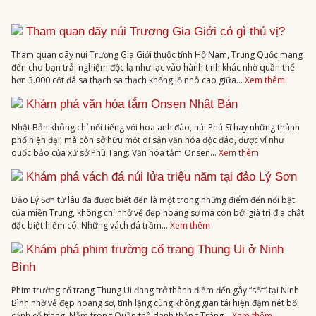
Tham quan dãy núi Trương Gia Giới có gì thú vị?
Tham quan dãy núi Trương Gia Giới thuộc tỉnh Hồ Nam, Trung Quốc mang
đến cho bạn trải nghiệm độc lạ như lạc vào hành tinh khác nhờ quần thể
hơn 3.000 cột đá sa thạch sa thạch khổng lồ nhô cao giữa...
Xem thêm
Khám phá văn hóa tắm Onsen Nhật Bản
Nhật Bản không chỉ nổi tiếng với hoa anh đào, núi Phú Sĩ hay những thành
phố hiện đại, mà còn sở hữu một di sản văn hóa độc đáo, được ví như
quốc bảo của xứ sở Phù Tang: Văn hóa tắm Onsen...
Xem thêm
Khám phá vách đá núi lửa triệu năm tại đảo Lý Sơn
Dảo Lý Sơn từ lâu đã được biết đến là một trong những điểm đến nổi bật
của miền Trung, không chỉ nhờ vẻ đẹp hoang sơ mà còn bởi giá trị địa chất
đặc biệt hiếm có. Những vách đá trầm...
Xem thêm
Khám phá phim trường cổ trang Thung Ui ở Ninh
Bình
Phim trường cổ trang Thung Ui đang trở thành điểm đến gây “sốt” tại Ninh
Bình nhờ vẻ đẹp hoang sơ, tĩnh lặng cùng không gian tái hiện đậm nét bối
cảnh cổ trang. Nằm trong Quần thể danh thắng Tràng...
Xem thêm