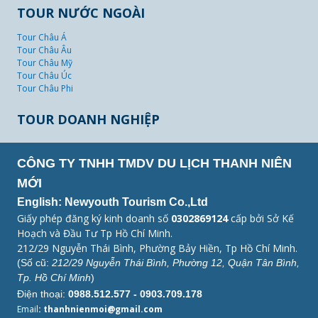
TOUR NƯỚC NGOÀI
Tour Châu Á
Tour Châu Âu
Tour Châu Mỹ
Tour Châu Úc
Tour Châu Phi
TOUR DOANH NGHIỆP
CÔNG TY TNHH TMDV DU LỊCH THANH NIÊN
MỚI
English: Newyouth Tourism Co.,Ltd
Giấy phép đăng ký kinh doanh số
0302869124
cấp bởi Sở Kế
Hoạch và Đầu Tư Tp Hồ Chí Minh.
212/29 Nguyễn Thái Bình, Phường Bảy Hiền, Tp Hồ Chí Minh.
(Số cũ:
212/29 Nguyễn Thái Bình, Phường 12, Quận Tân Bình,
Tp. Hồ Chí Minh
)
Điện thoại:
0988.512.577 - 0903.709.178
Email
: thanhnienmoi@gmail.com