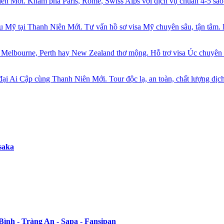
saka
ình - Tràng An - Sapa - Fansipan