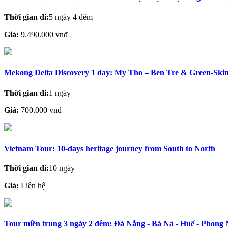
Thời gian đi:
5 ngày 4 đêm
Giá:
9.490.000 vnđ
Mekong Delta Discovery 1 day: My Tho – Ben Tre & Green-Ski
Thời gian đi:
1 ngày
Giá:
700.000 vnđ
Vietnam Tour: 10-days heritage journey from South to North
Thời gian đi:
10 ngày
Giá:
Liên hệ
Tour miền trung 3 ngày 2 đêm: Đà Nẵng - Bà Nà - Huế - Phong