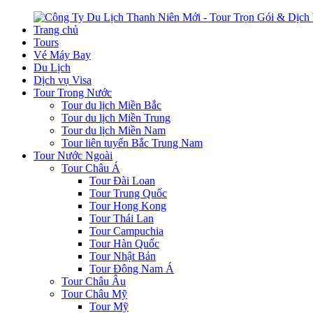
Trang chủ
Tours
Vé Máy Bay
Du Lịch
Dịch vụ Visa
Tour Trong Nước
Tour du lịch Miền Bắc
Tour du lịch Miền Trung
Tour du lịch Miền Nam
Tour liên tuyến Bắc Trung Nam
Tour Nước Ngoài
Tour Châu Á
Tour Đài Loan
Tour Trung Quốc
Tour Hong Kong
Tour Thái Lan
Tour Campuchia
Tour Hàn Quốc
Tour Nhật Bản
Tour Đông Nam Á
Tour Châu Âu
Tour Châu Mỹ
Tour Mỹ