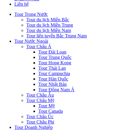
Liên hệ
Tour Trong Nước
Tour du lịch Miền Bắc
Tour du lịch Miền Trung
Tour du lịch Miền Nam
Tour liên tuyến Bắc Trung Nam
Tour Nước Ngoài
Tour Châu Á
Tour Đài Loan
Tour Trung Quốc
Tour Hong Kong
Tour Thái Lan
Tour Campuchia
Tour Hàn Quốc
Tour Nhật Bản
Tour Đông Nam Á
Tour Châu Âu
Tour Châu Mỹ
Tour Mỹ
Tour Canada
Tour Châu Úc
Tour Châu Phi
Tour Doanh Nghiệp