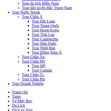
Tour du lịch Miền Nam
Tour liên tuyến Bắc Trung Nam
Tour Nước Ngoài
Tour Châu Á
Tour Đài Loan
Tour Trung Quốc
Tour Hong Kong
Tour Thái Lan
Tour Campuchia
Tour Hàn Quốc
Tour Nhật Bản
Tour Đông Nam Á
Tour Châu Âu
Tour Châu Mỹ
Tour Mỹ
Tour Canada
Tour Châu Úc
Tour Châu Phi
Tour Doanh Nghiệp
Trang chủ
Tours
Vé Máy Bay
Du Lịch
Dịch vụ Visa