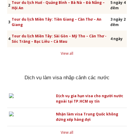
Tour du lịch Huế - Quảng Bình – Bà Nà – Đà Nẵng –
5 ngày 4
2
Hội An
đêm
Tour du lịch Miền Tây: Tiền Giang – Cần Thơ – An
3 ngày 2
3
Giang
đêm
Tour du lịch Miền Tây: Sài Gòn – Mỹ Tho – Cần Thơ -
4
4 ngày
Sóc Trăng – Bạc Liêu – Cà Mau
View all
Dịch vụ làm visa nhập cảnh các nước
Dịch vụ gia hạn visa cho người nước
ngoài tại TP.HCM uy tín
Nhận làm visa Trung Quốc không
đứng xếp hàng đợi
View all