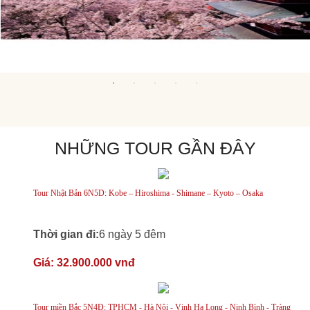
NHỮNG TOUR GẦN ĐÂY
Tour Nhật Bản 6N5D: Kobe – Hiroshima - Shimane – Kyoto – Osaka
Thời gian đi:
6 ngày 5 đêm
Giá:
32.900.000 vnđ
Tour miền Bắc 5N4Đ: TPHCM - Hà Nội - Vịnh Hạ Long - Ninh Bình - Tràng