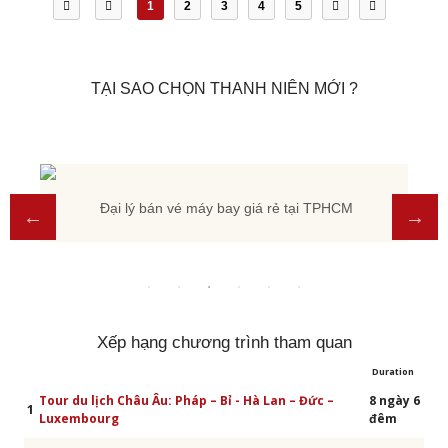
1
2
3
4
5
TẠI SAO CHỌN THANH NIÊN MỚI ?
Đại lý bán vé máy bay giá rẻ tại TPHCM
Xếp hạng chương trình tham quan
Duration
Tour du lịch Châu Âu: Pháp – Bỉ - Hà Lan – Đức –
8 ngày 6
1
Luxembourg
đêm