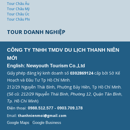
Tour Châu Âu
Tour Châu Mỹ
Tour Châu Úc
Tour Châu Phi
TOUR DOANH NGHIỆP
CÔNG TY TNHH TMDV DU LỊCH THANH NIÊN
MỚI
English: Newyouth Tourism Co.,Ltd
Giấy phép đăng ký kinh doanh số
0302869124
cấp bởi Sở Kế
Hoạch và Đầu Tư Tp Hồ Chí Minh.
212/29 Nguyễn Thái Bình, Phường Bảy Hiền, Tp Hồ Chí Minh.
(Số cũ:
212/29 Nguyễn Thái Bình, Phường 12, Quận Tân Bình,
Tp. Hồ Chí Minh
)
Điện thoại:
0988.512.577 - 0903.709.178
Email
: thanhnienmoi@gmail.com
Google Maps
|
Google Business