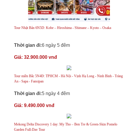
Tour Nhật Bản 6N5D: Kobe – Hiroshima - Shimane – Kyoto – Osaka
Thời gian đi:
6 ngày 5 đêm
Giá:
32.900.000 vnđ
Tour miền Bắc 5N4Đ: TPHCM - Hà Nội - Vịnh Hạ Long - Ninh Bình - Tràng
An - Sapa - Fansipan
Thời gian đi:
5 ngày 4 đêm
Giá:
9.490.000 vnđ
Mekong Delta Discovery 1 day: My Tho – Ben Tre & Green-Skin Pomelo
Garden Full-Day Tour