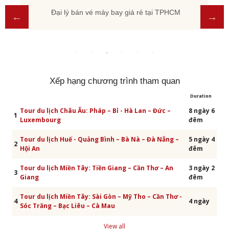
Đại lý bán vé máy bay giá rẻ tại TPHCM
Xếp hạng chương trình tham quan
Duration
Tour du lịch Châu Âu: Pháp – Bỉ - Hà Lan – Đức –
8 ngày 6
1
Luxembourg
đêm
Tour du lịch Huế - Quảng Bình – Bà Nà – Đà Nẵng –
5 ngày 4
2
Hội An
đêm
Tour du lịch Miền Tây: Tiền Giang – Cần Thơ – An
3 ngày 2
3
Giang
đêm
Tour du lịch Miền Tây: Sài Gòn – Mỹ Tho – Cần Thơ -
4
4 ngày
Sóc Trăng – Bạc Liêu – Cà Mau
View all