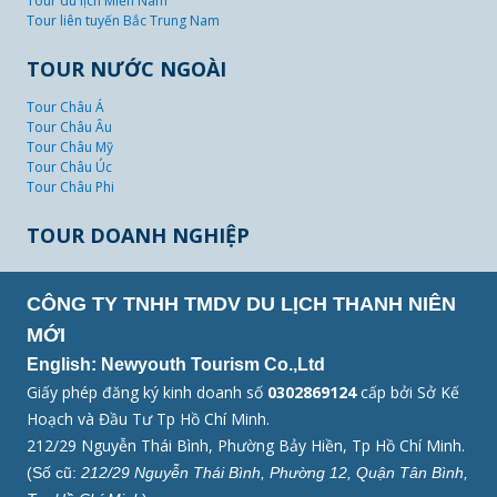
Tour du lịch Miền Nam
Tour liên tuyến Bắc Trung Nam
TOUR NƯỚC NGOÀI
Tour Châu Á
Tour Châu Âu
Tour Châu Mỹ
Tour Châu Úc
Tour Châu Phi
TOUR DOANH NGHIỆP
CÔNG TY TNHH TMDV DU LỊCH THANH NIÊN
MỚI
English: Newyouth Tourism Co.,Ltd
Giấy phép đăng ký kinh doanh số
0302869124
cấp bởi Sở Kế
Hoạch và Đầu Tư Tp Hồ Chí Minh.
212/29 Nguyễn Thái Bình, Phường Bảy Hiền, Tp Hồ Chí Minh.
(Số cũ:
212/29 Nguyễn Thái Bình, Phường 12, Quận Tân Bình,