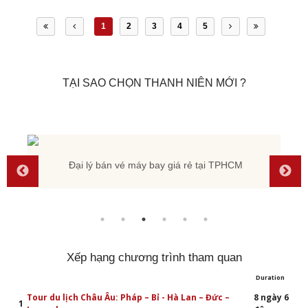
1
2
3
4
5
TẠI SAO CHỌN THANH NIÊN MỚI ?
Đại lý bán vé máy bay giá rẻ tại TPHCM
Xếp hạng chương trình tham quan
Duration
Tour du lịch Châu Âu: Pháp – Bỉ - Hà Lan – Đức –
8 ngày 6
1