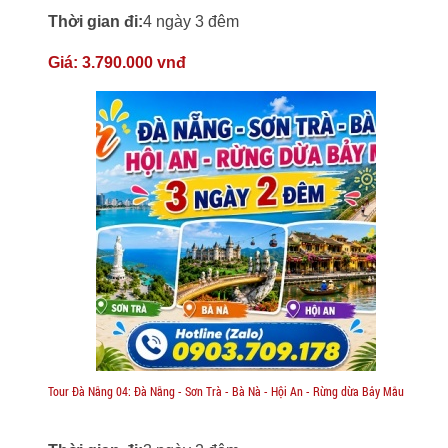
Thời gian đi:
4 ngày 3 đêm
Giá:
3.790.000 vnđ
Tour Đà Nẵng 04: Đà Nẵng - Sơn Trà - Bà Nà - Hội An - Rừng dừa Bảy Mẫu