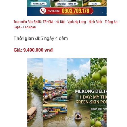
Tour miền Bắc 5N4Đ: TPHCM - Hà Nội - Vịnh Hạ Long - Ninh Bình - Tràng An -
Sapa - Fansipan
Thời gian đi:
5 ngày 4 đêm
Giá:
9.490.000 vnđ