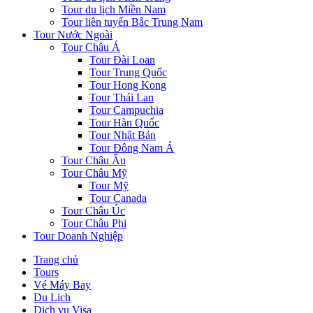
Tour du lịch Miền Nam
Tour liên tuyến Bắc Trung Nam
Tour Nước Ngoài
Tour Châu Á
Tour Đài Loan
Tour Trung Quốc
Tour Hong Kong
Tour Thái Lan
Tour Campuchia
Tour Hàn Quốc
Tour Nhật Bản
Tour Đông Nam Á
Tour Châu Âu
Tour Châu Mỹ
Tour Mỹ
Tour Canada
Tour Châu Úc
Tour Châu Phi
Tour Doanh Nghiệp
Trang chủ
Tours
Vé Máy Bay
Du Lịch
Dịch vụ Visa