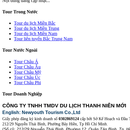
Nội dung đang cập nhật...
Tour Trong Nước
Tour du lịch Miền Bắc
Tour du lịch Miền Trung
Tour du lịch Miền Nam
Tour liên tuyến Bắc Trung Nam
Tour Nước Ngoài
Tour Châu Á
Tour Châu Âu
Tour Châu Mỹ
Tour Châu Úc
Tour Châu Phi
Tour Doanh Nghiệp
CÔNG TY TNHH TMDV DU LỊCH THANH NIÊN MỚI
English: Newyouth Tourism Co.,Ltd
Giấy phép đăng ký kinh doanh số
0302869124
cấp bởi Sở Kế Hoạch và Đầu 
212/29 Nguyễn Thái Bình, Phường Bảy Hiền, Tp Hồ Chí Minh.
(Số cũ:
212/29 Nguyễn Thái Bình, Phường 12, Quận Tân Bình, Tp. H