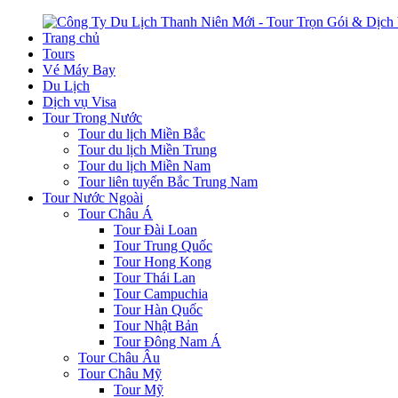
Trang chủ
Tours
Vé Máy Bay
Du Lịch
Dịch vụ Visa
Tour Trong Nước
Tour du lịch Miền Bắc
Tour du lịch Miền Trung
Tour du lịch Miền Nam
Tour liên tuyến Bắc Trung Nam
Tour Nước Ngoài
Tour Châu Á
Tour Đài Loan
Tour Trung Quốc
Tour Hong Kong
Tour Thái Lan
Tour Campuchia
Tour Hàn Quốc
Tour Nhật Bản
Tour Đông Nam Á
Tour Châu Âu
Tour Châu Mỹ
Tour Mỹ