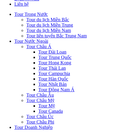
Liên hệ
Tour Trong Nước
Tour du lịch Miền Bắc
Tour du lịch Miền Trung
Tour du lịch Miền Nam
Tour liên tuyến Bắc Trung Nam
Tour Nước Ngoài
Tour Châu Á
Tour Đài Loan
Tour Trung Quốc
Tour Hong Kong
Tour Thái Lan
Tour Campuchia
Tour Hàn Quốc
Tour Nhật Bản
Tour Đông Nam Á
Tour Châu Âu
Tour Châu Mỹ
Tour Mỹ
Tour Canada
Tour Châu Úc
Tour Châu Phi
Tour Doanh Nghiệp