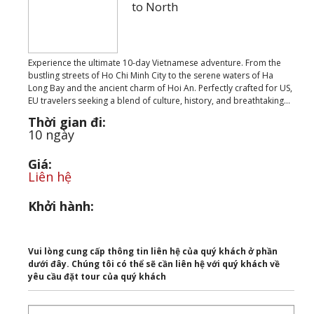
to North
Experience the ultimate 10-day Vietnamese adventure. From the
bustling streets of Ho Chi Minh City to the serene waters of Ha
Long Bay and the ancient charm of Hoi An. Perfectly crafted for US,
EU travelers seeking a blend of culture, history, and breathtaking...
Thời gian đi:
10 ngày
Giá:
Liên hệ
Khởi hành:
Vui lòng cung cấp thông tin liên hệ của quý khách ở phần
dưới đây. Chúng tôi có thể sẽ cần liên hệ với quý khách về
yêu cầu đặt tour của quý khách