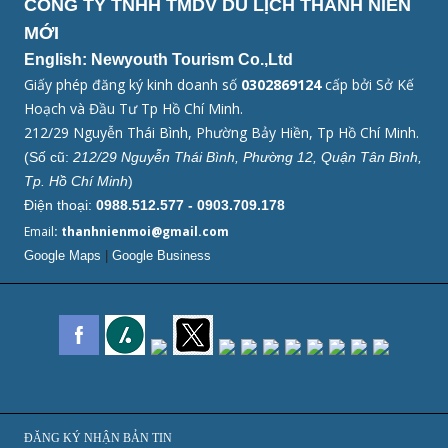
CÔNG TY TNHH TMDV DU LỊCH THANH NIÊN
MỚI
English: Newyouth Tourism Co.,Ltd
Giấy phép đăng ký kinh doanh số
0302869124
cấp bởi Sở Kế
Hoạch và Đầu Tư Tp Hồ Chí Minh.
212/29 Nguyễn Thái Bình, Phường Bảy Hiền, Tp Hồ Chí Minh.
(Số cũ:
212/29 Nguyễn Thái Bình, Phường 12, Quận Tân Bình,
Tp. Hồ Chí Minh
)
Điện thoại:
0988.512.577 - 0903.709.178
Email
: thanhnienmoi@gmail.com
Google Maps
|
Google Business
ĐĂNG KÝ NHẬN BẢN TIN