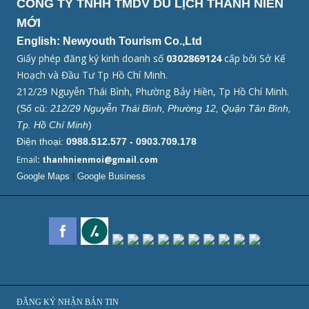
CÔNG TY TNHH TMDV DU LỊCH THANH NIÊN
MỚI
English: Newyouth Tourism Co.,Ltd
Giấy phép đăng ký kinh doanh số
0302869124
cấp bởi Sở Kế
Hoạch và Đầu Tư Tp Hồ Chí Minh.
212/29 Nguyễn Thái Bình, Phường Bảy Hiền, Tp Hồ Chí Minh.
(Số cũ:
212/29 Nguyễn Thái Bình, Phường 12, Quận Tân Bình,
Tp. Hồ Chí Minh
)
Điện thoại:
0988.512.577 - 0903.709.178
Email
: thanhnienmoi@gmail.com
Google Maps
|
Google Business
ĐĂNG KÝ NHẬN BẢN TIN