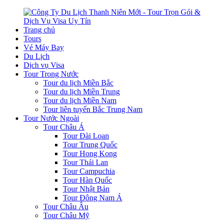
Trang chủ
Tours
Vé Máy Bay
Du Lịch
Dịch vụ Visa
Tour Trong Nước
Tour du lịch Miền Bắc
Tour du lịch Miền Trung
Tour du lịch Miền Nam
Tour liên tuyến Bắc Trung Nam
Tour Nước Ngoài
Tour Châu Á
Tour Đài Loan
Tour Trung Quốc
Tour Hong Kong
Tour Thái Lan
Tour Campuchia
Tour Hàn Quốc
Tour Nhật Bản
Tour Đông Nam Á
Tour Châu Âu
Tour Châu Mỹ