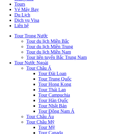
Tours
Vé Máy Bay
Du Lịch
Dịch vụ Visa
Liên hệ
Tour Trong Nước
Tour du lịch Miền Bắc
Tour du lịch Miền Trung
Tour du lịch Miền Nam
Tour liên tuyến Bắc Trung Nam
Tour Nước Ngoài
Tour Châu Á
Tour Đài Loan
Tour Trung Quốc
Tour Hong Kong
Tour Thái Lan
Tour Campuchia
Tour Hàn Quốc
Tour Nhật Bản
Tour Đông Nam Á
Tour Châu Âu
Tour Châu Mỹ
Tour Mỹ
Tour Canada