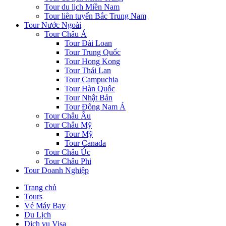
Tour du lịch Miền Nam
Tour liên tuyến Bắc Trung Nam
Tour Nước Ngoài
Tour Châu Á
Tour Đài Loan
Tour Trung Quốc
Tour Hong Kong
Tour Thái Lan
Tour Campuchia
Tour Hàn Quốc
Tour Nhật Bản
Tour Đông Nam Á
Tour Châu Âu
Tour Châu Mỹ
Tour Mỹ
Tour Canada
Tour Châu Úc
Tour Châu Phi
Tour Doanh Nghiệp
Trang chủ
Tours
Vé Máy Bay
Du Lịch
Dịch vụ Visa