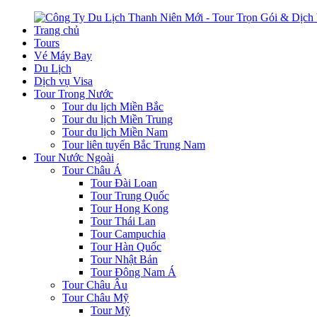
Trang chủ
Tours
Vé Máy Bay
Du Lịch
Dịch vụ Visa
Tour Trong Nước
Tour du lịch Miền Bắc
Tour du lịch Miền Trung
Tour du lịch Miền Nam
Tour liên tuyến Bắc Trung Nam
Tour Nước Ngoài
Tour Châu Á
Tour Đài Loan
Tour Trung Quốc
Tour Hong Kong
Tour Thái Lan
Tour Campuchia
Tour Hàn Quốc
Tour Nhật Bản
Tour Đông Nam Á
Tour Châu Âu
Tour Châu Mỹ
Tour Mỹ