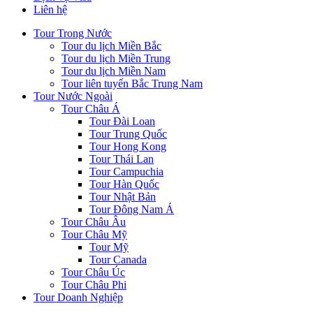
Liên hệ
Tour Trong Nước
Tour du lịch Miền Bắc
Tour du lịch Miền Trung
Tour du lịch Miền Nam
Tour liên tuyến Bắc Trung Nam
Tour Nước Ngoài
Tour Châu Á
Tour Đài Loan
Tour Trung Quốc
Tour Hong Kong
Tour Thái Lan
Tour Campuchia
Tour Hàn Quốc
Tour Nhật Bản
Tour Đông Nam Á
Tour Châu Âu
Tour Châu Mỹ
Tour Mỹ
Tour Canada
Tour Châu Úc
Tour Châu Phi
Tour Doanh Nghiệp