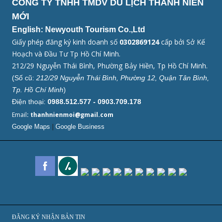
CÔNG TY TNHH TMDV DU LỊCH THANH NIÊN
MỚI
English: Newyouth Tourism Co.,Ltd
Giấy phép đăng ký kinh doanh số
0302869124
cấp bởi Sở Kế
Hoạch và Đầu Tư Tp Hồ Chí Minh.
212/29 Nguyễn Thái Bình, Phường Bảy Hiền, Tp Hồ Chí Minh.
(Số cũ:
212/29 Nguyễn Thái Bình, Phường 12, Quận Tân Bình,
Tp. Hồ Chí Minh
)
Điện thoại:
0988.512.577 - 0903.709.178
Email
: thanhnienmoi@gmail.com
Google Maps
|
Google Business
ĐĂNG KÝ NHẬN BẢN TIN