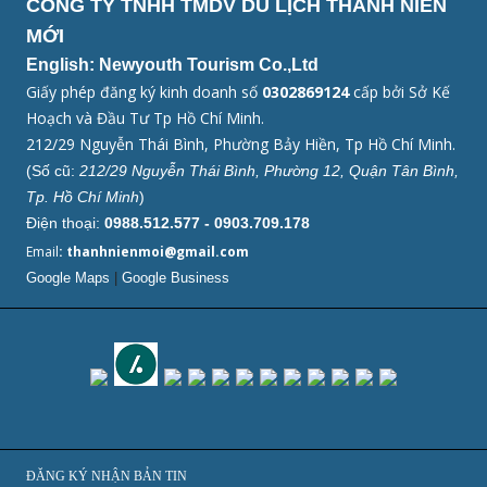
CÔNG TY TNHH TMDV DU LỊCH THANH NIÊN
MỚI
English: Newyouth Tourism Co.,Ltd
Giấy phép đăng ký kinh doanh số
0302869124
cấp bởi Sở Kế
Hoạch và Đầu Tư Tp Hồ Chí Minh.
212/29 Nguyễn Thái Bình, Phường Bảy Hiền, Tp Hồ Chí Minh.
(Số cũ:
212/29 Nguyễn Thái Bình, Phường 12, Quận Tân Bình,
Tp. Hồ Chí Minh
)
Điện thoại:
0988.512.577 - 0903.709.178
Email
: thanhnienmoi@gmail.com
Google Maps
|
Google Business
ĐĂNG KÝ NHẬN BẢN TIN