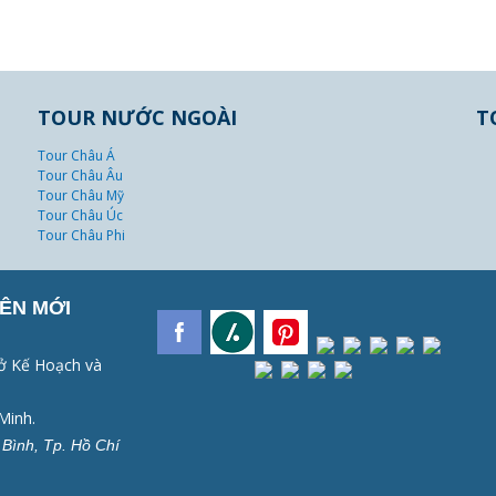
TOUR NƯỚC NGOÀI
T
Tour Châu Á
Tour Châu Âu
Tour Châu Mỹ
Tour Châu Úc
Tour Châu Phi
ÊN MỚI
ở Kế Hoạch và
Minh.
Bình, Tp. Hồ Chí