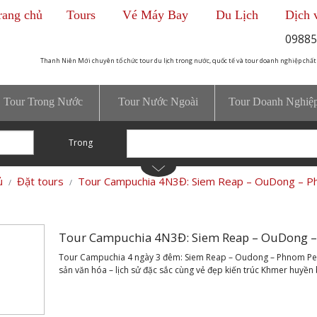
rang chủ
Tours
Vé Máy Bay
Du Lịch
Dịch 
09885
Thanh Niên Mới chuyên tổ chức tour du lịch trong nước, quốc tế và tour doanh nghiệp chất
Tour Trong Nước
Tour Nước Ngoài
Tour Doanh Nghiệ
Trong
ủ
Đặt tours
Tour Campuchia 4N3Đ: Siem Reap – OuDong – 
Tour Campuchia 4N3Đ: Siem Reap – OuDong 
Tour Campuchia 4 ngày 3 đêm: Siem Reap – Oudong – Phnom Penh
sản văn hóa – lịch sử đặc sắc cùng vẻ đẹp kiến trúc Khmer huyền b