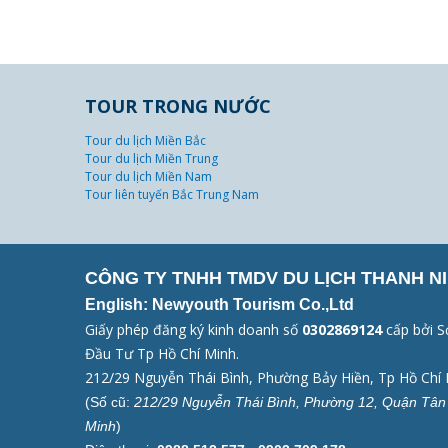
TOUR TRONG NƯỚC
Tour du lịch Miền Bắc
Tour du lịch Miền Trung
Tour du lịch Miền Nam
Tour liên tuyến Bắc Trung Nam
CÔNG TY TNHH TMDV DU LỊCH THANH NI
English: Newyouth Tourism Co.,Ltd
Giấy phép đăng ký kinh doanh số
0302869124
cấp bởi S
Đầu Tư Tp Hồ Chí Minh.
212/29 Nguyễn Thái Bình, Phường Bảy Hiền, Tp Hồ Chí 
(Số cũ:
212/29 Nguyễn Thái Bình, Phường 12, Quận Tân 
Minh
)