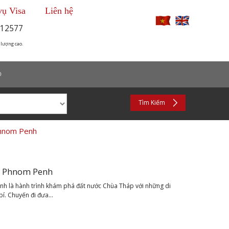
vụ Visa
Liên hệ
12577
 lượng cao.
p
Tìm Kiếm
Phnom Penh
– Phnom Penh
 là hành trình khám phá đất nước Chùa Tháp với những di
í. Chuyến đi đưa...