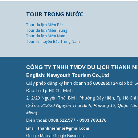
TOUR TRONG NƯỚC
Tour du lịch Miền Bắc
Tour du lịch Miền Trung
Tour du lịch Miền Nam
Tour liên tuyến Bắc Trung Nam
CÔNG TY TNHH TMDV DU LỊCH THANH NI
English: Newyouth Tourism Co.,Ltd
Giấy phép đăng ký kinh doanh số
0302869124
cấp bởi S
Đầu Tư Tp Hồ Chí Minh.
212/29 Nguyễn Thái Bình, Phường Bảy Hiền, Tp Hồ Chí 
(Số cũ:
212/29 Nguyễn Thái Bình, Phường 12, Quận Tân 
Minh
)
Điện thoại:
0988.512.577 - 0903.709.178
Email
: thanhnienmoi@gmail.com
Google Maps
|
Google Business