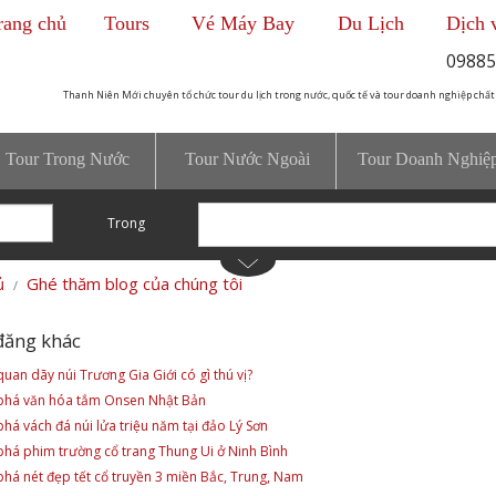
rang chủ
Tours
Vé Máy Bay
Du Lịch
Dịch 
09885
Thanh Niên Mới chuyên tổ chức tour du lịch trong nước, quốc tế và tour doanh nghiệp chất
Tour Trong Nước
Tour Nước Ngoài
Tour Doanh Nghiệ
Trong
ủ
Ghé thăm blog của chúng tôi
đăng khác
uan dãy núi Trương Gia Giới có gì thú vị?
há văn hóa tắm Onsen Nhật Bản
há vách đá núi lửa triệu năm tại đảo Lý Sơn
há phim trường cổ trang Thung Ui ở Ninh Bình
há nét đẹp tết cổ truyền 3 miền Bắc, Trung, Nam