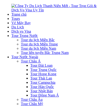
Trang chủ
Tours
Vé Máy Bay
Du Lịch
Dịch vụ Visa
Tour Trong Nước
Tour du lịch Miền Bắc
Tour du lịch Miền Trung
Tour du lịch Miền Nam
Tour liên tuyến Bắc Trung Nam
Tour Nước Ngoài
Tour Châu Á
Tour Đài Loan
Tour Trung Quốc
Tour Hong Kong
Tour Thái Lan
Tour Campuchia
Tour Hàn Quốc
Tour Nhật Bản
Tour Đông Nam Á
Tour Châu Âu
Tour Châu Mỹ