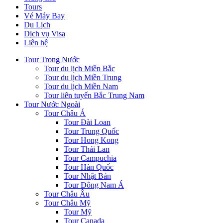
Tours
Vé Máy Bay
Du Lịch
Dịch vụ Visa
Liên hệ
Tour Trong Nước
Tour du lịch Miền Bắc
Tour du lịch Miền Trung
Tour du lịch Miền Nam
Tour liên tuyến Bắc Trung Nam
Tour Nước Ngoài
Tour Châu Á
Tour Đài Loan
Tour Trung Quốc
Tour Hong Kong
Tour Thái Lan
Tour Campuchia
Tour Hàn Quốc
Tour Nhật Bản
Tour Đông Nam Á
Tour Châu Âu
Tour Châu Mỹ
Tour Mỹ
Tour Canada