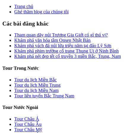
Trang chủ
Ghé thăm blog của chúng tôi
Các bài đăng khác
Tham quan dãy núi Trương Gia Giới có gì thú vị?
Khám phá văn hóa tắm Onsen Nhật Bản
Khám phá vách đá núi lửa triệu năm tại đảo Lý Sơn
Khám phá phim trường cổ trang Thung Ui ở Ninh Bình
Khám phá nét đẹp tết cổ truyền 3 miền Bắc, Trung, Nam
Tour Trong Nước
Tour du lịch Miền Bắc
Tour du lịch Miền Trung
Tour du lịch Miền Nam
Tour liên tuyến Bắc Trung Nam
Tour Nước Ngoài
Tour Châu Á
Tour Châu Âu
Tour Châu Mỹ